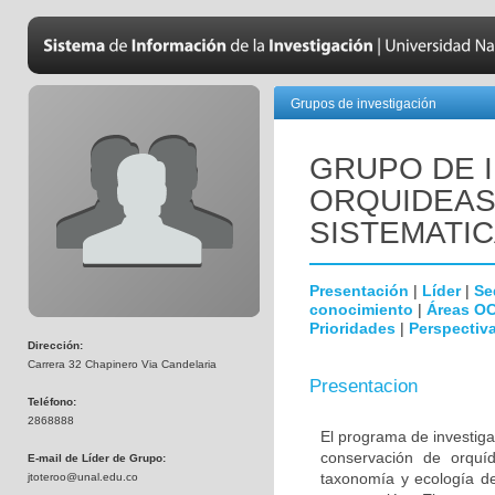
Grupos de investigación
GRUPO DE 
ORQUIDEAS
SISTEMATI
Presentación
|
Líder
|
Se
conocimiento
|
Áreas O
Prioridades
|
Perspectiva
Dirección:
Carrera 32 Chapinero Via Candelaria
Presentacion
Teléfono:
2868888
El programa de investig
conservación de orquíd
E-mail de Líder de Grupo:
taxonomía y ecología de
jtoteroo@unal.edu.co