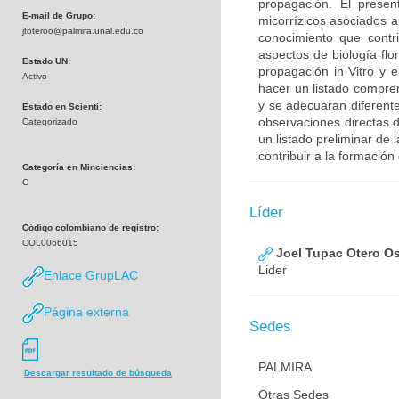
propagación. El presen
E-mail de Grupo:
micorrízicos asociados 
jtoteroo@palmira.unal.edu.co
conocimiento que contr
aspectos de biología flo
Estado UN:
propagación in Vitro y 
Activo
hacer un listado compren
y se adecuaran diferente
Estado en Scienti:
observaciones directas 
Categorizado
un listado preliminar de
contribuir a la formació
Categoría en Minciencias:
C
Líder
Código colombiano de registro:
COL0066015
Joel Tupac Otero O
Lider
Enlace GrupLAC
Página externa
Sedes
PALMIRA
Descargar resultado de búsqueda
Otras Sedes