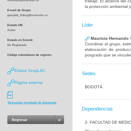
mhtorrest@unal.edu.co
trabajo. El alcance del 
la protección ambiental y
E-mail de Grupo:
gisaylab_fmbog@unal.edu.co
Líder
Estado UN:
Activo
Mauricio Hernando T
Estado en Scienti:
Coordinar el grupo, esti
No Registrado
elaboración de producc
posgrado que se vinculen
Código colombiano de registro:
Enlace GrupLAC
Sedes
Página externa
BOGOTÁ
Descargar resultado de búsqueda
Dependencias
Regresar
2- FACULTAD DE MEDI