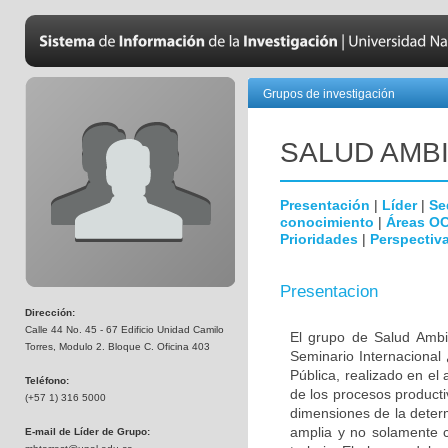
Grupos de investigación
SALUD AMB
Presentación
|
Líder
|
Se
conocimiento
|
Áreas O
Prioridades
|
Perspectiva
Presentacion
Dirección:
Calle 44 No. 45 - 67 Edificio Unidad Camilo
El grupo de Salud Ambi
Torres, Modulo 2. Bloque C. Oficina 403
Seminario Internacional 
Pública, realizado en el
Teléfono:
de los procesos producti
(+57 1) 316 5000
dimensiones de la deter
amplia y no solamente 
E-mail de Líder de Grupo: