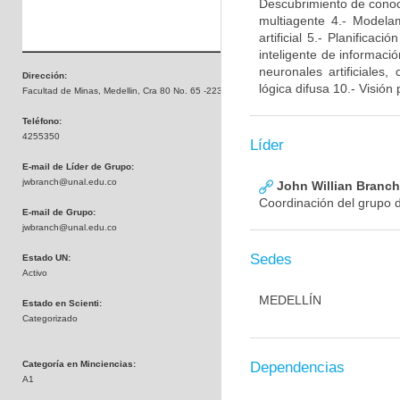
Descubrimiento de conocim
multiagente 4.- Modela
artificial 5.- Planificac
inteligente de informaci
neuronales artificiales
Dirección:
lógica difusa 10.- Visió
Facultad de Minas, Medellin, Cra 80 No. 65 -223 , Bloque M8
Teléfono:
4255350
Líder
E-mail de Líder de Grupo:
jwbranch@unal.edu.co
John Willian Branc
Coordinación del grupo d
E-mail de Grupo:
jwbranch@unal.edu.co
Sedes
Estado UN:
Activo
MEDELLÍN
Estado en Scienti:
Categorizado
Categoría en Minciencias:
Dependencias
A1