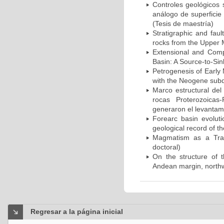
Controles geológicos s
análogo de superficie
(Tesis de maestría)
Stratigraphic and faul
rocks from the Upper 
Extensional and Comp
Basin: A Source-to-Sin
Petrogenesis of Early 
with the Neogene subd
Marco estructural de
rocas Proterozoicas
generaron el levantami
Forearc basin evolut
geological record of t
Magmatism as a Trac
doctoral)
On the structure of t
Andean margin, northw
Regresar a la página inicial