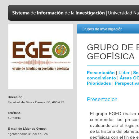
Grupos de investigación
GRUPO DE 
GEOFÍSICA 
Presentación
|
Líder
|
Se
conocimiento
|
Áreas O
Prioridades
|
Perspectiva
Dirección:
Presentacion
Facultad de Minas Carrera 80, #65-223
Teléfono:
El grupo EGEO realiza i
4255034
comprender los proceso
evaluando así el registr
E-mail de Líder de Grupo:
de la historia del planet
agcardonamo@unal.edu.co
geofísicas con el fin de