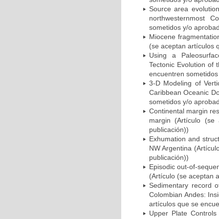
Source area evolutio
northwesternmost Co
sometidos y/o aprobad
Miocene fragmentation
(se aceptan artículos
Using a Paleosurfac
Tectonic Evolution of
encuentren sometidos 
3-D Modeling of Verti
Caribbean Oceanic Dom
sometidos y/o aprobad
Continental margin res
margin (Artículo (se
publicación))
Exhumation and struct
NW Argentina (Artícul
publicación))
Episodic out-of-seque
(Artículo (se aceptan 
Sedimentary record of
Colombian Andes: Insi
artículos que se encu
Upper Plate Controls