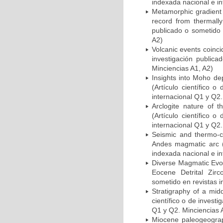
indexada nacional e in
Metamorphic gradient 
record from thermally
publicado o sometido 
A2)
Volcanic events coinci
investigación publica
Minciencias A1, A2)
Insights into Moho de
(Artículo científico 
internacional Q1 y Q2.
Arclogite nature of 
(Artículo científico 
internacional Q1 y Q2.
Seismic and thermo-c
Andes magmatic arc (A
indexada nacional e in
Diverse Magmatic Evol
Eocene Detrital Zirc
sometido en revistas i
Stratigraphy of a mid
científico o de invest
Q1 y Q2. Minciencias 
Miocene paleogeograp