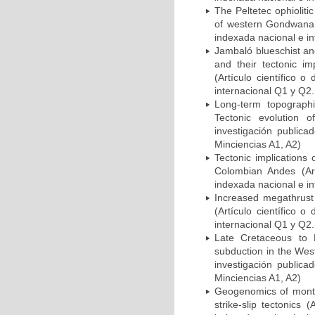
The Peltetec ophioliti
of western Gondwana (
indexada nacional e in
Jambaló blueschist and
and their tectonic im
(Artículo científico 
internacional Q1 y Q2.
Long-term topograph
Tectonic evolution o
investigación publica
Minciencias A1, A2)
Tectonic implications
Colombian Andes (Art
indexada nacional e in
Increased megathrust 
(Artículo científico 
internacional Q1 y Q2.
Late Cretaceous to 
subduction in the West
investigación publica
Minciencias A1, A2)
Geogenomics of monta
strike-slip tectonics 