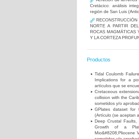
Cretácico: análisis in
región de San Luis (Anti
RECONSTRUCCIÓN D
NORTE A PARTIR DEL
ROCAS MAGMÁTICAS Y
Y LA CORTEZA PROFU
Productos
Tidal Coulomb Failure
Implications for a po
artículos que se encu
Cretaceous extensiona
collision with the Car
sometidos y/o aprobad
GPlates dataset for 
(Artículo (se aceptan 
Deep Crustal Faults,
Growth of a Plat
Mio&#8208;Pliocene Vo
sometidos y/o aprobad