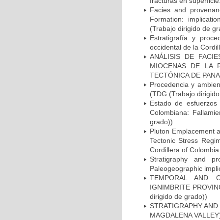
fracturas en superfici
Facies and provenanc
Formation: implicati
(Trabajo dirigido de gr
Estratigrafía y proce
occidental de la Cordi
ANÁLISIS DE FACI
MIOCENAS DE LA R
TECTÓNICA DE PANAMÁ
Procedencia y ambien
(TDG (Trabajo dirigido
Estado de esfuerzos 
Colombiana: Fallamie
grado))
Pluton Emplacement an
Tectonic Stress Regi
Cordillera of Colombia
Stratigraphy and p
Paleogeographic implic
TEMPORAL AND C
IGNIMBRITE PROVIN
dirigido de grado))
STRATIGRAPHY AND
MAGDALENA VALLEY) (T