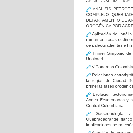
ABEJORRAL: IMPLICA
ANÁLISIS PETROT
COMPLEJO QUEBRADA
DEPARTAMENTO DE AN
OROGÉNICA POR ACRE
Aplicación del análisi
raman en rocas sediment
de paleogradientes e hist
Primer Simposio de P
Unalmed.
V Congreso Colombia
Relaciones estratigrá
la región de Ciudad Bol
primeras fases orogénic
Evolución tectonomag
Andes Ecuatorianos y s
Central Colombiana
Geocronología y 
Quebradagrande, flanco s
implicaciones petrotectó
Acreción de terrenos 