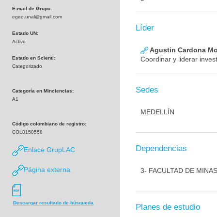
E-mail de Grupo:
egeo.unal@gmail.com
Líder
Estado UN:
Activo
Agustin Cardona Mo
Estado en Scienti:
Coordinar y liderar inves
Categorizado
Sedes
Categoría en Minciencias:
A1
MEDELLÍN
Código colombiano de registro:
COL0150558
Dependencias
Enlace GrupLAC
Página externa
3- FACULTAD DE MINA
Descargar resultado de búsqueda
Planes de estudio