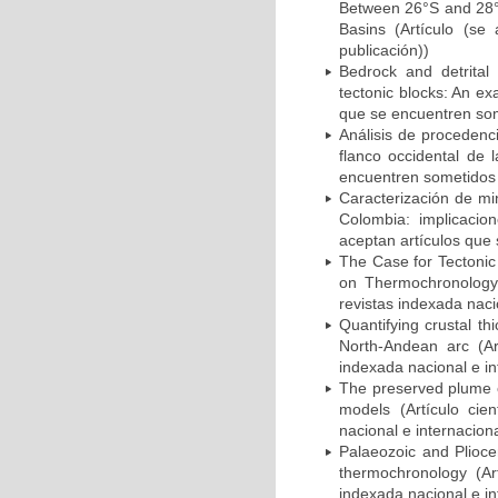
Between 26°S and 28°
Basins (Artículo (se
publicación))
Bedrock and detrital
tectonic blocks: An e
que se encuentren som
Análisis de procedenc
flanco occidental de 
encuentren sometidos 
Caracterización de mi
Colombia: implicacion
aceptan artículos que
The Case for Tectonic
on Thermochronology 
revistas indexada naci
Quantifying crustal t
North-Andean arc (Art
indexada nacional e in
The preserved plume o
models (Artículo cie
nacional e internacion
Palaeozoic and Plioce
thermochronology (Art
indexada nacional e in