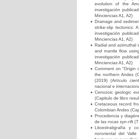
evolution of the Am
investigación publica
Minciencias A1, A2)
Drainage and sedimen
strike-slip tectonics:
investigación publica
Minciencias A1, A2)
Radial and azimuthal s
and mantle flow using
investigación publica
Minciencias A1, A2)
Comment on "Origin of
the northern Andes (C
(2019) (Artículo cie
nacional e internacion
Cenozoic geologic ev
(Capitulo de libro resu
Cretaceous record fro
Colombian Andes (Capit
Procedencia y diagéne
de las rocas syn-rift (
Litoestratigrafía y 
nororiental del Vall