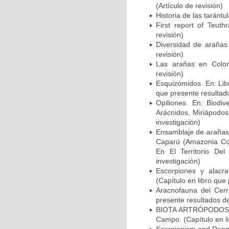
(Artículo de revisión)
Historia de las tarántu
First report of Teut
revisión)
Diversidad de arañas 
revisión)
Las arañas en Colomb
revisión)
Esquizómidos. En: Lib
que presente resultado
Opiliones. En: Biodi
Arácnidos, Miriápodos
investigación)
Ensamblaje de arañas d
Caparú (Amazonia Colo
En El Territorio Del
investigación)
Escorpiones y alacr
(Capítulo en libro que
Aracnofauna del Cerr
presente resultados de
BIOTA ARTRÓPODOS F
Campo. (Capítulo en li