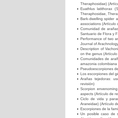
Theraphosidae) (Artícu
Euathlus latithorax 
Theraphosidae, Therap
Bark-dwelling spider 
associations (Artículo 
Comunidad de arañas o
Santuario de Flora y F
Performance of two arb
Journal of Arachnology
Description of Vachon
on the genus (Artículo
Comunidades de arañas
amazonia colombiana (
Pseudoescorpiones de C
Los escorpiones del gé
Arañas tejedoras: us
revisión)
Scorpion envenoming i
aspects (Artículo de re
Ciclo de vida y param
Araneidae) (Artículo de
Escorpiones de la fami
Un posible caso de s