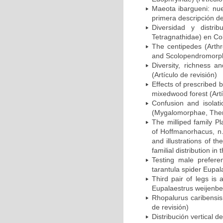
Maeota ibargueni: nue
primera descripción de
Diversidad y distri
Tetragnathidae) en Col
The centipedes (Arth
and Scolopendromorpha
Diversity, richness 
(Artículo de revisión)
Effects of prescribed 
mixedwood forest (Artí
Confusion and isolati
(Mygalomorphae, Thera
The milliped family P
of Hoffmanorhacus, n.
and illustrations of t
familial distribution i
Testing male prefere
tarantula spider Eupal
Third pair of legs is 
Eupalaestrus weijenber
Rhopalurus caribensis
de revisión)
Distribución vertical 