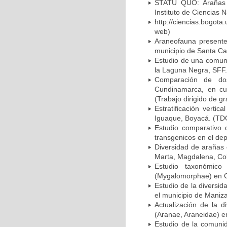
STATU QUO: Arañas sa
Instituto de Ciencias 
http://ciencias.bogot
web)
Araneofauna presente
municipio de Santa Cat
Estudio de una comuni
la Laguna Negra, SFF.
Comparación de dos
Cundinamarca, en cua
(Trabajo dirigido de gr
Estratificación verti
Iguaque, Boyacá. (TDG
Estudio comparativo 
transgenicos en el dep
Diversidad de arañas 
Marta, Magdalena, Col
Estudio taxonómico 
(Mygalomorphae) en Co
Estudio de la diversid
el municipio de Maniza
Actualización de la d
(Aranae, Araneidae) e
Estudio de la comunid