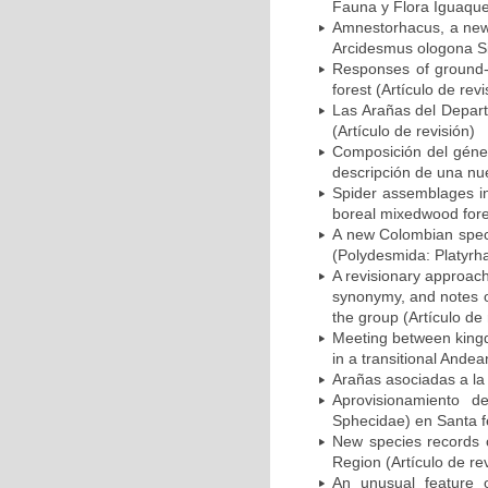
Fauna y Flora Iguaque,
Amnestorhacus, a new 
Arcidesmus ologona Sil
Responses of ground-d
forest (Artículo de revi
Las Arañas del Departa
(Artículo de revisión)
Composición del géner
descripción de una nue
Spider assemblages in
boreal mixedwood fores
A new Colombian speci
(Polydesmida: Platyrha
A revisionary approac
synonymy, and notes o
the group (Artículo de 
Meeting between kingd
in a transitional Andea
Arañas asociadas a la 
Aprovisionamiento d
Sphecidae) en Santa fe
New species records 
Region (Artículo de rev
An unusual feature 