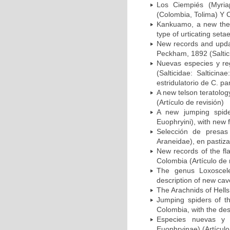
Los Ciempiés (Myri
(Colombia, Tolima) Y C
Kankuamo, a new the
type of urticating seta
New records and updat
Peckham, 1892 (Salticid
Nuevas especies y re
(Salticidae: Saltici
estridulatorio de C. p
A new telson teratolo
(Artículo de revisión)
A new jumping spide
Euophryini), with new f
Selección de presas 
Araneidae), en pastiza
New records of the fl
Colombia (Artículo de 
The genus Loxoscele
description of new cav
The Arachnids of Hellsh
Jumping spiders of t
Colombia, with the desc
Especies nuevas y r
Euophryinae) (Artículo