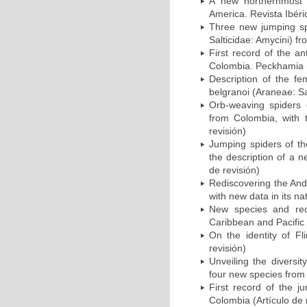
A new northernmost 
America. Revista Ibéric
Three new jumping sp
Salticidae: Amycini) fr
First record of the an
Colombia. Peckhamia (i
Description of the fe
belgranoi (Araneae: Sal
Orb-weaving spiders 
from Colombia, with t
revisión)
Jumping spiders of the
the description of a 
de revisión)
Rediscovering the And
with new data in its na
New species and rec
Caribbean and Pacific 
On the identity of Fl
revisión)
Unveiling the diversi
four new species from 
First record of the j
Colombia (Artículo de 