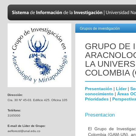
Grupos de investigación
GRUPO DE 
ARACNOLOG
LA UNIVERS
COLOMBIA (
Presentación
|
Líder
|
Se
conocimiento
|
Áreas O
Dirección:
Prioridades
|
Perspectiva
Cra. 30 N° 45-03. Edificio 425. Oficina 105
Teléfono:
Presentacion
3165000
E-mail de Líder de Grupo:
El Grupo de Investigac
aeflorezd@unal.edu.co
Colombia (GAM-UN), ante