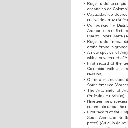
Registro del escorpió
altoandino de Colombia
Capacidad de depreda
cultivo de arroz (Artícu
Composición y Distr
Araneae) en el Sistem
Puerto López, Meta (Ar
Registro de Tromatob
araña Araneus granade
A new species of Amy
with a new record of A.
First record of the 
Colombia, with a comp
revisión)
On new records and di
South America (Araneae
The Arachnids of Aru
(Artículo de revisión)
Nineteen new species 
comments about their c
First record of the ju
South American North
press) (Artículo de rev