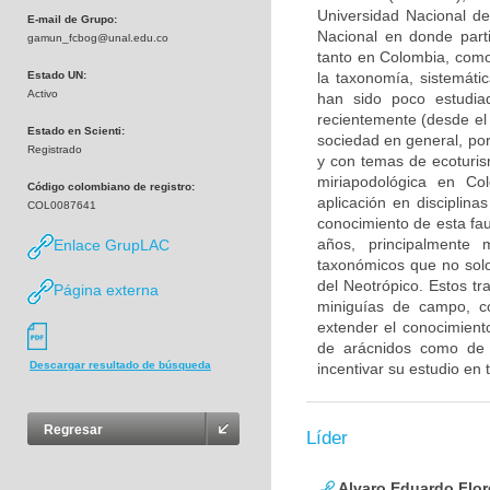
Universidad Nacional d
E-mail de Grupo:
Nacional en donde parti
gamun_fcbog@unal.edu.co
tanto en Colombia, como 
Estado UN:
la taxonomía, sistemáti
Activo
han sido poco estudia
recientemente (desde el 
Estado en Scienti:
sociedad en general, por
Registrado
y con temas de ecoturism
miriapodológica en Col
Código colombiano de registro:
aplicación en disciplina
COL0087641
conocimiento de esta fa
años, principalmente 
Enlace GrupLAC
taxonómicos que no solo
del Neotrópico. Estos tr
Página externa
miniguías de campo, co
extender el conocimiento
de arácnidos como de 
Descargar resultado de búsqueda
incentivar su estudio en 
Regresar
Líder
Alvaro Eduardo Flor