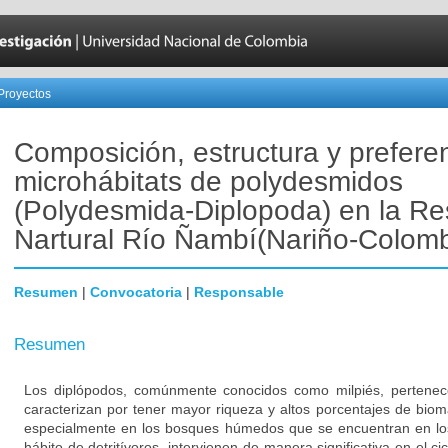
Proyectos
Composición, estructura y prefere
microhábitats de polydesmidos
(Polydesmida-Diplopoda) en la Re
Nartural Río Ñambí(Nariño-Colomb
Resumen
|
Convocatoria
|
Responsable
Resumen
Los diplópodos, comúnmente conocidos como milpiés, pertenec
caracterizan por tener mayor riqueza y altos porcentajes de biom
especialmente en los bosques húmedos que se encuentran en los
hábito de detritívoros, intervienen de manera significativa en el ci