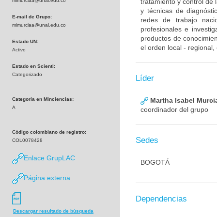
mimurciaa@unal.edu.co
tratamiento y control de
y técnicas de diagnósti
E-mail de Grupo:
redes de trabajo naci
mimurciaa@unal.edu.co
profesionales e investig
productos de conocimient
Estado UN:
el orden local - regional
Activo
Estado en Scienti:
Categorizado
Líder
Categoría en Minciencias:
Martha Isabel Murci
A
coordinador del grupo
Código colombiano de registro:
Sedes
COL0078428
Enlace GrupLAC
BOGOTÁ
Página externa
Dependencias
Descargar resultado de búsqueda