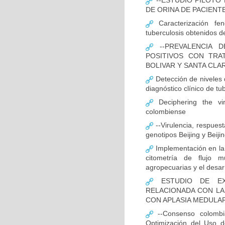
--ESTUDIO PILOTO
DE ORINA DE PACIENT
Caracterización fen
tuberculosis obtenidos de
--PREVALENCIA D
POSITIVOS CON TRA
BOLIVAR Y SANTA CLA
Detección de niveles
diagnóstico clínico de tu
Deciphering the vir
colombiense
--Virulencia, respues
genotipos Beijing y Beij
Implementación en la
citometría de flujo m
agropecuarias y el desar
ESTUDIO DE EXP
RELACIONADA CON LA
CON APLASIA MEDULA
--Consenso colombia
Optimización del Uso d