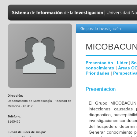
Grupos de investigación
MICOBAC­U
Presentación
|
Líder
|
Se
conocimiento
|
Áreas O
Prioridades
|
Perspectiva
Presentacion
Dirección:
Departamento de Microbiología - Facultad de
El Grupo MICOBACUN e
Medicina - Of 312
infecciones causadas 
diagnostico, susceptibil
Teléfono:
investigaciones conducen
3165476
del hospedero determina
Generar conocimiento pa
E-mail de Líder de Grupo: