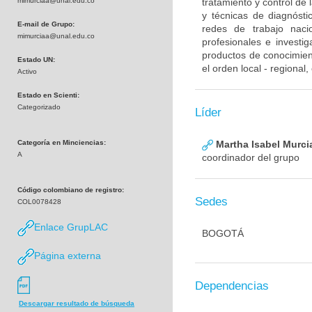
mimurciaa@unal.edu.co
tratamiento y control de
y técnicas de diagnósti
E-mail de Grupo:
redes de trabajo naci
mimurciaa@unal.edu.co
profesionales e investig
productos de conocimient
Estado UN:
el orden local - regional
Activo
Estado en Scienti:
Categorizado
Líder
Categoría en Minciencias:
Martha Isabel Murci
A
coordinador del grupo
Código colombiano de registro:
Sedes
COL0078428
Enlace GrupLAC
BOGOTÁ
Página externa
Dependencias
Descargar resultado de búsqueda