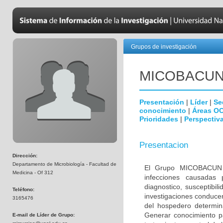
Grupos de investigación
MICOBAC­U
Presentación
|
Líder
|
Se
conocimiento
|
Áreas O
Prioridades
|
Perspectiva
Presentacion
Dirección:
Departamento de Microbiología - Facultad de
El Grupo MICOBACUN e
Medicina - Of 312
infecciones causadas 
diagnostico, susceptibil
Teléfono:
investigaciones conducen
3165476
del hospedero determina
Generar conocimiento pa
E-mail de Líder de Grupo: