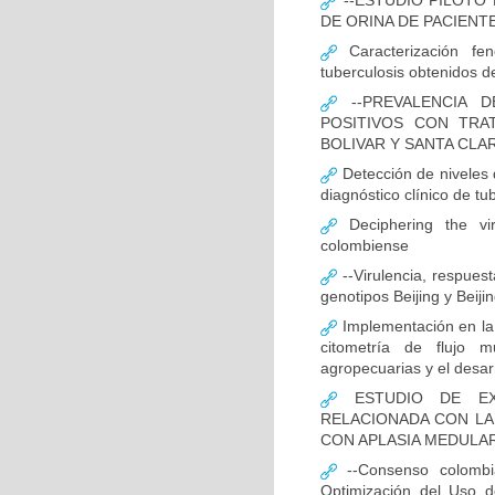
--ESTUDIO PILOTO
DE ORINA DE PACIENT
Caracterización fen
tuberculosis obtenidos de
--PREVALENCIA D
POSITIVOS CON TRA
BOLIVAR Y SANTA CLA
Detección de niveles
diagnóstico clínico de tu
Deciphering the vir
colombiense
--Virulencia, respues
genotipos Beijing y Beij
Implementación en la
citometría de flujo m
agropecuarias y el desar
ESTUDIO DE EXP
RELACIONADA CON LA
CON APLASIA MEDULA
--Consenso colombia
Optimización del Uso d