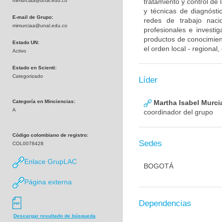
mimurciaa@unal.edu.co
tratamiento y control de
y técnicas de diagnósti
E-mail de Grupo:
redes de trabajo naci
mimurciaa@unal.edu.co
profesionales e investig
productos de conocimient
Estado UN:
el orden local - regional
Activo
Estado en Scienti:
Categorizado
Líder
Categoría en Minciencias:
Martha Isabel Murci
A
coordinador del grupo
Código colombiano de registro:
Sedes
COL0078428
Enlace GrupLAC
BOGOTÁ
Página externa
Dependencias
Descargar resultado de búsqueda