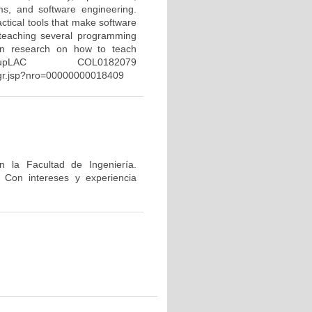
s, and software engineering.
ctical tools that make software
 teaching several programming
d in research on how to teach
upLAC COL0182079
lizagr.jsp?nro=00000000018409
 la Facultad de Ingeniería.
 Con intereses y experiencia