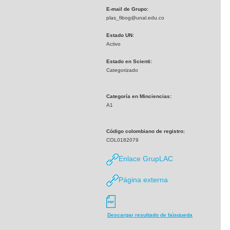
E-mail de Grupo:
plas_fibog@unal.edu.co
Estado UN:
Activo
Estado en Scienti:
Categorizado
Categoría en Minciencias:
A1
Código colombiano de registro:
COL0182079
Enlace GrupLAC
Página externa
Descargar resultado de búsqueda