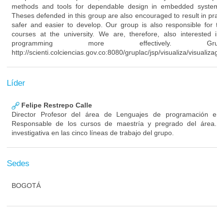
methods and tools for dependable design in embedded system
Theses defended in this group are also encouraged to result in pra
safer and easier to develop. Our group is also responsible for
courses at the university. We are, therefore, also intereste
programming more effectively. Gr
http://scienti.colciencias.gov.co:8080/gruplac/jsp/visualiza/visua
Líder
Felipe Restrepo Calle
Director Profesor del área de Lenguajes de programación en
Responsable de los cursos de maestría y pregrado del área.
investigativa en las cinco líneas de trabajo del grupo.
Sedes
BOGOTÁ