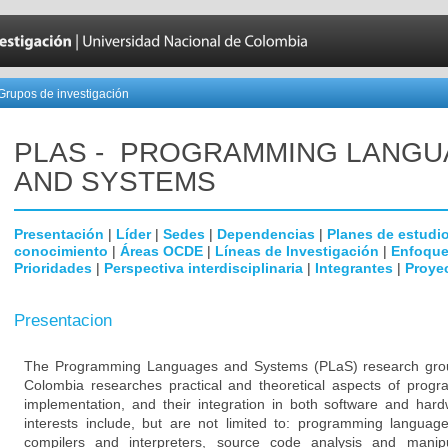
Grupos de investigación
PLAS - PROGRAMMING LANG
AND SYSTEMS
Presentación
|
Líder
|
Sedes
|
Dependencias
|
Planes de estudi
conocimiento
|
Áreas OCDE
|
Líneas de Investigación
|
Enfoque
Prioridades
|
Perspectiva interdisciplinaria
|
Integrantes
|
Proye
Presentacion
The Programming Languages and Systems (PLaS) research grou
Colombia researches practical and theoretical aspects of pro
implementation, and their integration in both software and ha
interests include, but are not limited to: programming languag
compilers and interpreters, source code analysis and manipula