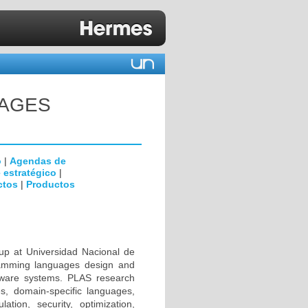
UAGES
o
|
Agendas de
 estratégico
|
ctos
|
Productos
p at Universidad Nacional de
gramming languages design and
rdware systems. PLAS research
es, domain-specific languages,
tion, security, optimization,