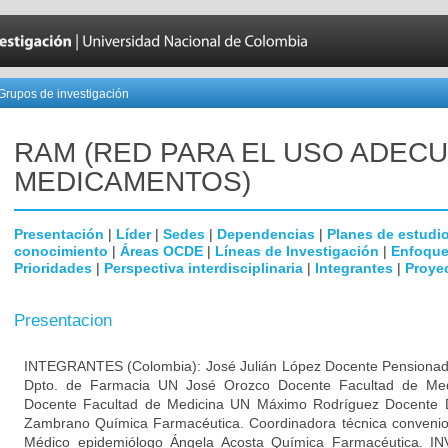
Grupos de investigación
RAM (RED PARA EL USO ADEC
MEDICAMENTOS)
Presentación
|
Líder
|
Sedes
|
Dependencias
|
Planes de estudi
conocimiento
|
Áreas OCDE
|
Líneas de Investigación
|
Enfoque
Prioridades
|
Perspectiva interdisciplinaria
|
Integrantes
|
Proye
Presentacion
INTEGRANTES (Colombia): José Julián López Docente Pensionad
Dpto. de Farmacia UN José Orozco Docente Facultad de Med
Docente Facultad de Medicina UN Máximo Rodríguez Docente 
Zambrano Química Farmacéutica. Coordinadora técnica convenio
Médico epidemiólogo Ángela Acosta Química Farmacéutica.