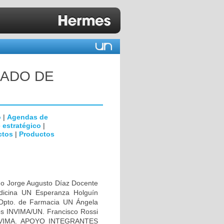
UADO DE
o
|
Agendas de
 estratégico
|
ctos
|
Productos
o Jorge Augusto Díaz Docente
icina UN Esperanza Holguín
Dpto. de Farmacia UN Ángela
s INVIMA/UN. Francisco Rossi
 INVIMA. APOYO INTEGRANTES