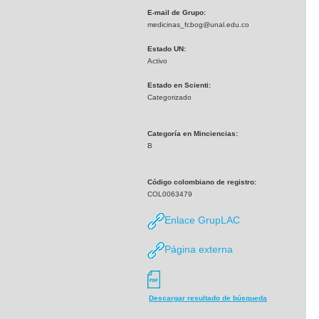
E-mail de Grupo:
medicinas_fcbog@unal.edu.co
Estado UN:
Activo
Estado en Scienti:
Categorizado
Categoría en Minciencias:
B
Código colombiano de registro:
COL0063479
Enlace GrupLAC
Página externa
Descargar resultado de búsqueda