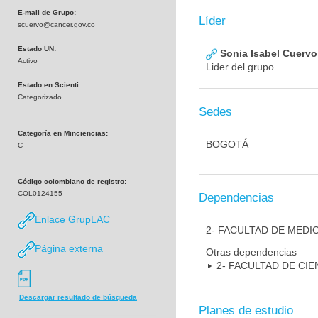
E-mail de Grupo:
Líder
scuervo@cancer.gov.co
Estado UN:
Sonia Isabel Cuerv
Activo
Lider del grupo.
Estado en Scienti:
Categorizado
Sedes
Categoría en Minciencias:
BOGOTÁ
C
Código colombiano de registro:
COL0124155
Dependencias
Enlace GrupLAC
2- FACULTAD DE MEDI
Página externa
Otras dependencias
2- FACULTAD DE CIE
Descargar resultado de búsqueda
Planes de estudio