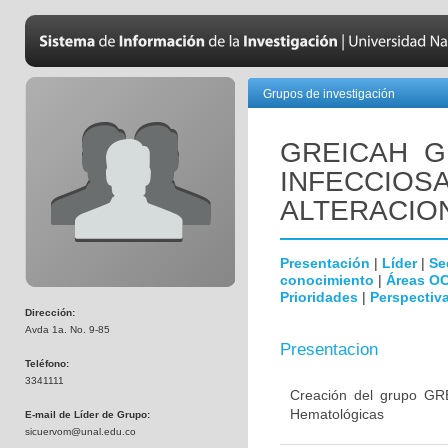
Grupos de investigación
GREICAH ­
INFECCIOS
ALTERACIO
Presentación
|
Líder
|
Se
conocimiento
|
Áreas O
Prioridades
|
Perspectiva
Dirección:
Avda 1a. No. 9-85
Presentacion
Teléfono:
3341111
Creación del grupo GR
Hematológicas
E-mail de Líder de Grupo:
sicuervom@unal.edu.co