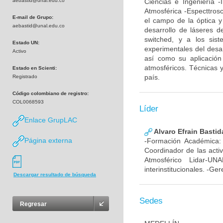
aebastid@unal.edu.co
Ciencias e Ingeniería -
Atmosférica -Especttro
E-mail de Grupo:
el campo de la óptica y 
aebastid@unal.edu.co
desarrollo de láseres d
switched, y a los sis
Estado UN:
experimentales del desar
Activo
así como su aplicació
atmosféricos. Técnicas 
Estado en Scienti:
país.
Registrado
Código colombiano de registro:
COL0068593
Líder
Enlace GrupLAC
Alvaro Efrain Bastid
Página externa
-Formación Académica: 
Coordinador de las acti
Atmosférico Lidar-UN
interinstitucionales. -Ge
Descargar resultado de búsqueda
Sedes
Regresar