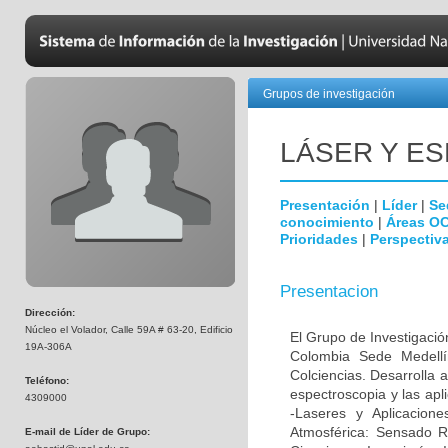
Grupos de investigación
LÁSER Y E
Presentación
|
Líder
|
Se
conocimiento
|
Áreas O
Prioridades
|
Perspectiva
Presentacion
Dirección:
Núcleo el Volador, Calle 59A # 63-20, Edificio
El Grupo de Investigaci
19A-306A
Colombia Sede Medellí
Colciencias. Desarrolla 
Teléfono:
espectroscopia y las apl
4309000
-Laseres y Aplicaciones
Atmosférica: Sensado R
E-mail de Líder de Grupo: