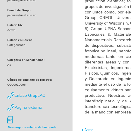
pitorres@unal.edu.co
producción científica;
grupos de investigación 
E-mail de Grupo:
conjuntos como, por eje
pitorres@unal.edu.co
Group, CREOL, Universit
University of Wisconsin,
Estado UN:
5) Grupo UPNA Sensors,
Activo
Especiales & Material
Nanomaterials Research 
Estado en Scienti:
de dispositivos, subsi
Categorizado
fotónica no lineal, nanof
modernas tanto en cie
Categoría en Minciencias:
diferentes áreas y con
A1
Electricistas, Ingenier
Físicos, Químicos, Inge
y Doctorado en Ingenie
Código colombiano de registro:
mediante el uso de la fo
COL0019006
equipamento idóneo para 
Enlace GrupLAC
productivo. Nuestras ac
interdisciplinario y de
transferencia tecnológic
Página externa
de la mano con empresas 
Descargar resultado de búsqueda
Líder