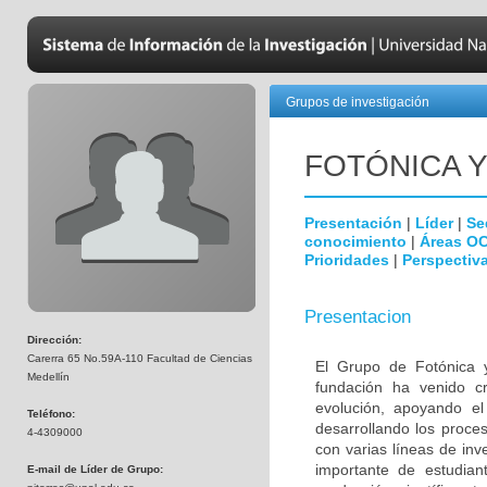
Grupos de investigación
FOTÓNICA 
Presentación
|
Líder
|
Se
conocimiento
|
Áreas O
Prioridades
|
Perspectiva
Presentacion
Dirección:
Carerra 65 No.59A-110 Facultad de Ciencias
El Grupo de Fotónica 
Medellín
fundación ha venido c
evolución, apoyando el
Teléfono:
desarrollando los proce
4-4309000
con varias líneas de in
importante de estudia
E-mail de Líder de Grupo: