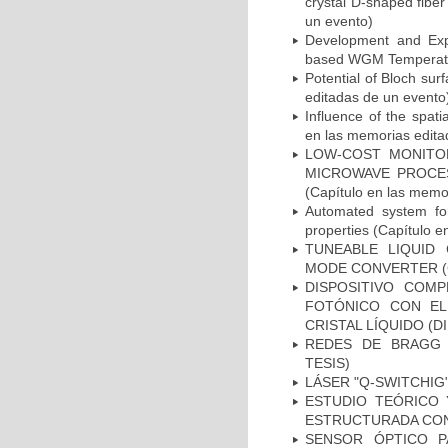
crystal D-shaped fiber
un evento)
Development and Exper
based WGM Temperatur
Potential of Bloch sur
editadas de un evento
Influence of the spa
en las memorias edita
LOW-COST MONITO
MICROWAVE PROCES
(Capítulo en las memo
Automated system for
properties (Capítulo 
TUNEABLE LIQUID
MODE CONVERTER (Cap
DISPOSITIVO COMP
FOTÓNICO CON EL
CRISTAL LÍQUIDO (D
REDES DE BRAGG 
TESIS)
LÁSER "Q-SWITCHIG"
ESTUDIO TEÓRICO 
ESTRUCTURADA CON 
SENSOR ÓPTICO P