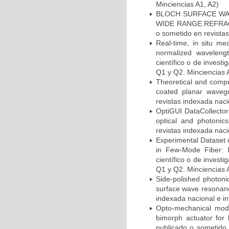
Minciencias A1, A2)
BLOCH SURFACE WA
WIDE RANGE REFRACTIV
o sometido en revistas
Real-time, in situ me
normalized wavelengt
científico o de invest
Q1 y Q2. Minciencias 
Theoretical and comput
coated planar wavegu
revistas indexada naci
OptiGUI DataCollector:
optical and photonics
revistas indexada naci
Experimental Dataset 
in Few-Mode Fiber: I
científico o de invest
Q1 y Q2. Minciencias 
Side-polished photonic
surface wave resonance
indexada nacional e in
Opto-mechanical mode
bimorph actuator for h
publicado o sometido 