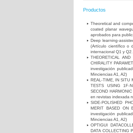
Productos
Theoretical and comput
coated planar wavegu
aprobados para public
Deep learning-assisted
(Artículo científico 
internacional Q1 y Q2.
THEORETICAL AND
CHIRALITY PARAMETE
investigación publica
Minciencias A1, A2)
REAL-TIME, IN SIT
TESTS USING 1F-
SECOND HARMONIC DETE
en revistas indexada n
SIDE-POLISHED PH
MERIT BASED ON BL
investigación publica
Minciencias A1, A2)
OPTIGUI DATACOLL
DATA COLLECTING PR