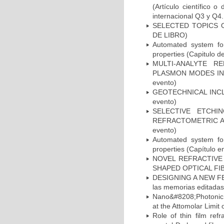
(Artículo científico 
internacional Q3 y Q4.
SELECTED TOPICS O
DE LIBRO)
Automated system for
properties (Capitulo de
MULTI-ANALYTE R
PLASMON MODES IN H
evento)
GEOTECHNICAL INCLI
evento)
SELECTIVE ETCH
REFRACTOMETRIC AND
evento)
Automated system for
properties (Capítulo 
NOVEL REFRACTIVE
SHAPED OPTICAL FIBER
DESIGNING A NEW FE
las memorias editadas
Nano&#8208;Photonic 
at the Attomolar Limit
Role of thin film ref