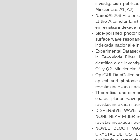
investigación publica
Minciencias A1, A2)
Nano&#8208;Photonic 
at the Attomolar Limit
en revistas indexada n
Side-polished photonic
surface wave resonance
indexada nacional e in
Experimental Dataset 
in Few-Mode Fiber: I
científico o de invest
Q1 y Q2. Minciencias 
OptiGUI DataCollector:
optical and photonics
revistas indexada naci
Theoretical and comput
coated planar wavegu
revistas indexada naci
DISPERSIVE WAVE
NONLINEAR FIBER SOLI
revistas indexada naci
NOVEL BLOCH WAV
CRYSTAL DEPOSITED O