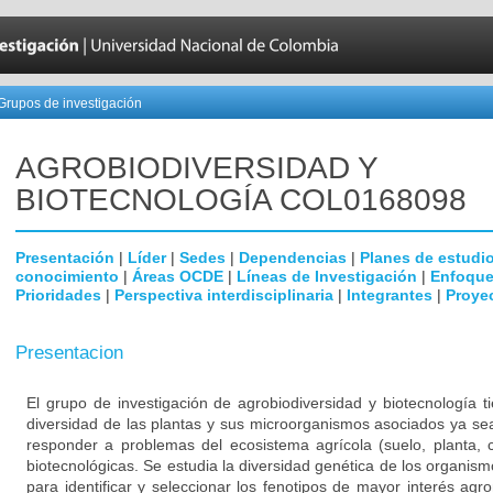
Grupos de investigación
AGROBIODIVERSIDAD Y
BIOTECNOLOGÍA COL0168098
Presentación
|
Líder
|
Sedes
|
Dependencias
|
Planes de estudi
conocimiento
|
Áreas OCDE
|
Líneas de Investigación
|
Enfoque
Prioridades
|
Perspectiva interdisciplinaria
|
Integrantes
|
Proye
Presentacion
El grupo de investigación de agrobiodiversidad y biotecnología t
diversidad de las plantas y sus microorganismos asociados ya s
responder a problemas del ecosistema agrícola (suelo, planta, 
biotecnológicas. Se estudia la diversidad genética de los organis
para identificar y seleccionar los fenotipos de mayor interés agr