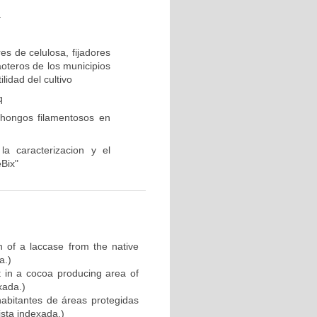
a
s de celulosa, fijadores
aoteros de los municipios
lidad del cultivo
q
 hongos filamentosos en
 caracterizacion y el
Bix"
on of a laccase from the native
a.)
t in a cocoa producing area of
xada.)
 habitantes de áreas protegidas
ista indexada.)