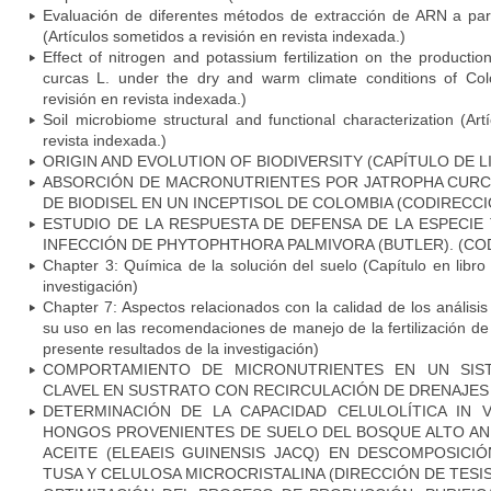
Evaluación de diferentes métodos de extracción de ARN a part
(Artículos sometidos a revisión en revista indexada.)
Effect of nitrogen and potassium fertilization on the production
curcas L. under the dry and warm climate conditions of Col
revisión en revista indexada.)
Soil microbiome structural and functional characterization (Ar
revista indexada.)
ORIGIN AND EVOLUTION OF BIODIVERSITY (CAPÍTULO DE L
ABSORCIÓN DE MACRONUTRIENTES POR JATROPHA CURCA
DE BIODISEL EN UN INCEPTISOL DE COLOMBIA (CODIRECCI
ESTUDIO DE LA RESPUESTA DE DEFENSA DE LA ESPECIE
INFECCIÓN DE PHYTOPHTHORA PALMIVORA (BUTLER). (COD
Chapter 3: Química de la solución del suelo (Capítulo en libro
investigación)
Chapter 7: Aspectos relacionados con la calidad de los análisis 
su uso en las recomendaciones de manejo de la fertilización de c
presente resultados de la investigación)
COMPORTAMIENTO DE MICRONUTRIENTES EN UN SIS
CLAVEL EN SUSTRATO CON RECIRCULACIÓN DE DRENAJES 
DETERMINACIÓN DE LA CAPACIDAD CELULOLÍTICA IN
HONGOS PROVENIENTES DE SUELO DEL BOSQUE ALTO AN
ACEITE (ELEAEIS GUINENSIS JACQ) EN DESCOMPOSICI
TUSA Y CELULOSA MICROCRISTALINA (DIRECCIÓN DE TESIS