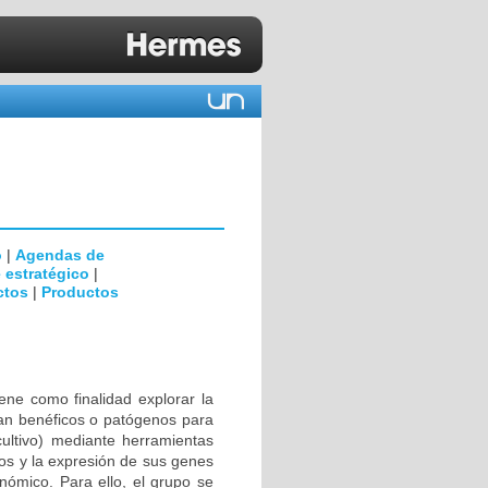
o
|
Agendas de
 estratégico
|
ctos
|
Productos
iene como finalidad explorar la
ean benéficos o patógenos para
cultivo) mediante herramientas
mos y la expresión de sus genes
onómico. Para ello, el grupo se