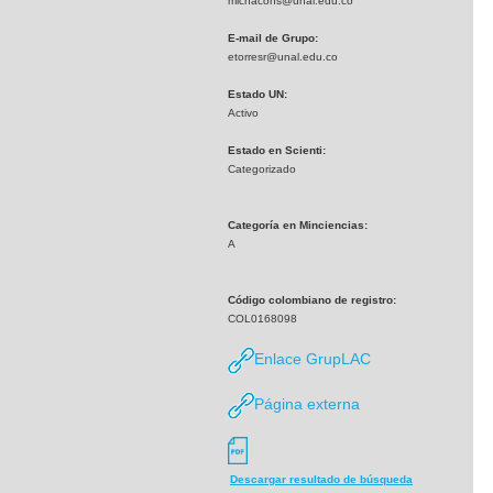
michacons@unal.edu.co
E-mail de Grupo:
etorresr@unal.edu.co
Estado UN:
Activo
Estado en Scienti:
Categorizado
Categoría en Minciencias:
A
Código colombiano de registro:
COL0168098
Enlace GrupLAC
Página externa
Descargar resultado de búsqueda