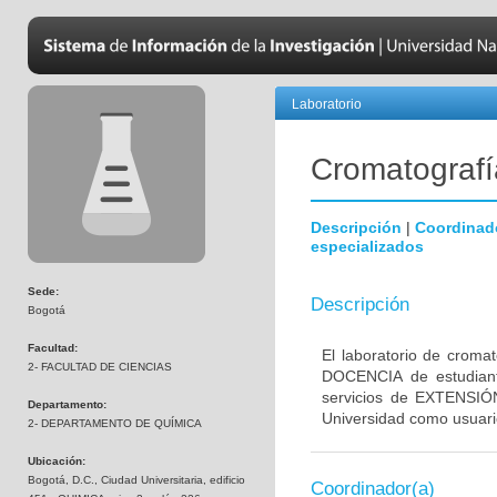
Laboratorio
Cromatografí
Descripción
|
Coordinad
especializados
Sede:
Descripción
Bogotá
Facultad:
El laboratorio de croma
2- FACULTAD DE CIENCIAS
DOCENCIA de estudia
servicios de EXTENSIÓ
Departamento:
Universidad como usuari
2- DEPARTAMENTO DE QUÍMICA
Ubicación:
Bogotá, D.C., Ciudad Universitaria, edificio
Coordinador(a)