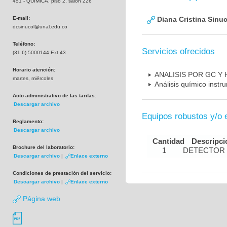
451 - QUIMICA, piso 2, salón 226
E-mail:
Diana Cristina Sinu
dcsinucol@unal.edu.co
Teléfono:
Servicios ofrecidos
(31 6) 5000144 Ext.43
Horario atención:
ANALISIS POR GC Y
martes, miércoles
Análisis químico instr
Acto administrativo de las tarifas:
Descargar archivo
Equipos robustos y/o 
Reglamento:
Descargar archivo
Cantidad
Descripci
Brochure del laboratorio:
1
DETECTOR
Descargar archivo
|
Enlace externo
Condiciones de prestación del servicio:
Descargar archivo
|
Enlace externo
Página web