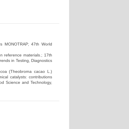
E vs MONOTRAP; 47th World
ion reference materials.; 17th
nds in Testing, Diagnostics
cocoa (Theobroma cacao L.)
al catalysts: contributions
ood Science and Technology,