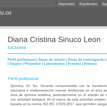
Aspirantes
Estudiantes
Eg
du.co
Diana Cristina Sinuco Leon
Exclusiva
Perfil profesional
|
Áreas de interés
|
Áreas de investigación
|
Grupos
|
Proyectos
|
Laboratorios
|
Eventos
|
Enlaces
Perfil profesional
Química, Dr. Sci. Docente comprometida con la transform
educativa e implementación nuevas tendencias en el área pe
área de química analítica, particularmente en el estudio de 
con actividad biológica. En el marco de esta actividad empleo
basada en la norma ISO IEC 17025:2017, que permiten asegura