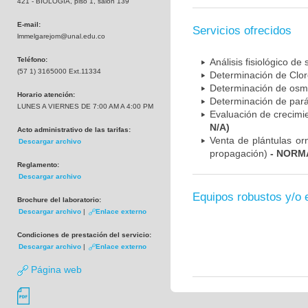
421 - BIOLOGIA, piso 1, salón 139
E-mail:
Servicios ofrecidos
lmmelgarejom@unal.edu.co
Teléfono:
Análisis fisiológico de 
(57 1) 3165000 Ext.11334
Determinación de Cloro
Determinación de osmo
Horario atención:
Determinación de parám
LUNES A VIERNES DE 7:00 AM A 4:00 PM
Evaluación de crecimie
N/A)
Acto administrativo de las tarifas:
Venta de plántulas or
Descargar archivo
propagación)
- NORMA
Reglamento:
Descargar archivo
Equipos robustos y/o 
Brochure del laboratorio:
Descargar archivo
|
Enlace externo
Condiciones de prestación del servicio:
Descargar archivo
|
Enlace externo
Página web