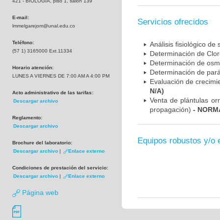
421 - BIOLOGIA, piso 1, salón 139
E-mail:
Servicios ofrecidos
lmmelgarejom@unal.edu.co
Teléfono:
Análisis fisiológico de 
(57 1) 3165000 Ext.11334
Determinación de Cloro
Determinación de osmo
Horario atención:
Determinación de parám
LUNES A VIERNES DE 7:00 AM A 4:00 PM
Evaluación de crecimie
N/A)
Acto administrativo de las tarifas:
Venta de plántulas or
Descargar archivo
propagación)
- NORMA
Reglamento:
Descargar archivo
Equipos robustos y/o 
Brochure del laboratorio:
Descargar archivo
|
Enlace externo
Condiciones de prestación del servicio:
Descargar archivo
|
Enlace externo
Página web