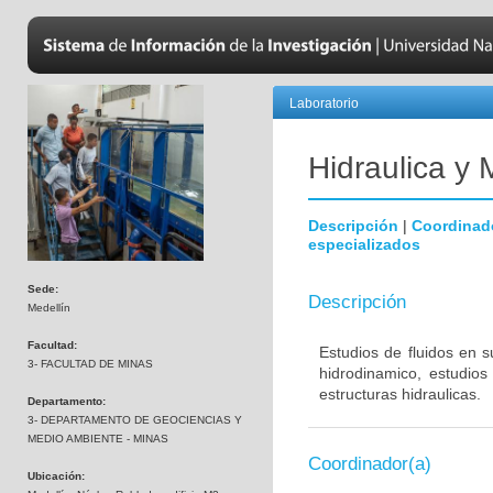
Laboratorio
Hidraulica y
Descripción
|
Coordinad
especializados
Sede:
Descripción
Medellín
Facultad:
Estudios de fluidos en s
3- FACULTAD DE MINAS
hidrodinamico, estudios
estructuras hidraulicas.
Departamento:
3- DEPARTAMENTO DE GEOCIENCIAS Y
MEDIO AMBIENTE - MINAS
Coordinador(a)
Ubicación: