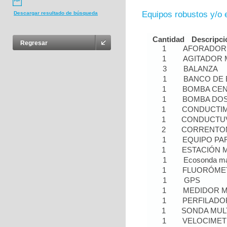
Equipos robustos y/o 
Descargar resultado de búsqueda
Cantidad
Descripci
Regresar
1
AFORADOR
1
AGITADOR 
3
BALANZA
1
BANCO DE
1
BOMBA CEN
1
BOMBA DOS
1
CONDUCTI
1
CONDUCTU
2
CORRENTO
1
EQUIPO PA
1
ESTACIÓN 
1
Ecosonda m
1
FLUORÓME
1
GPS
1
MEDIDOR M
1
PERFILADO
1
SONDA MUL
1
VELOCIME