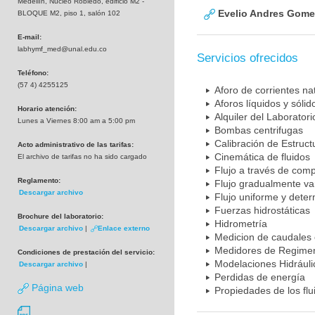
Medellín, Núcleo Robledo, edificio M2 -
Evelio Andres Gome
BLOQUE M2, piso 1, salón 102
E-mail:
labhymf_med@unal.edu.co
Servicios ofrecidos
Teléfono:
(57 4) 4255125
Aforo de corrientes na
Aforos líquidos y sólid
Horario atención:
Alquiler del Laboratori
Lunes a Viernes 8:00 am a 5:00 pm
Bombas centrifugas
Calibración de Estruct
Acto administrativo de las tarifas:
Cinemática de fluidos
El archivo de tarifas no ha sido cargado
Flujo a través de com
Reglamento:
Flujo gradualmente vari
Descargar archivo
Flujo uniforme y dete
Fuerzas hidrostáticas
Brochure del laboratorio:
Hidrometría
Descargar archivo
|
Enlace externo
Medicion de caudales 
Medidores de Regimen
Condiciones de prestación del servicio:
Modelaciones Hidráuli
Descargar archivo
|
Perdidas de energía
Página web
Propiedades de los flu