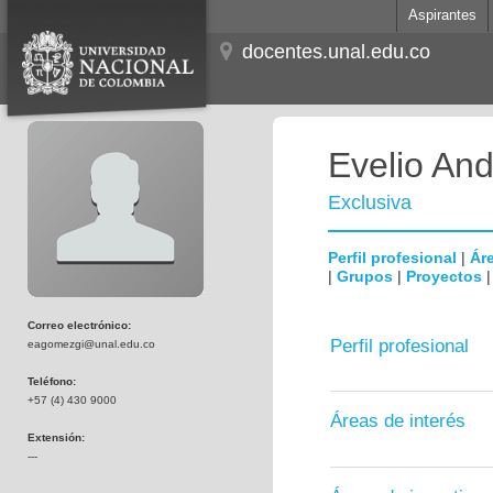
Aspirantes
docentes.unal.edu.co
Evelio An
Exclusiva
Perfil profesional
|
Áre
|
Grupos
|
Proyectos
Correo electrónico:
Perfil profesional
eagomezgi@unal.edu.co
Teléfono:
+57 (4) 430 9000
Áreas de interés
Extensión:
---