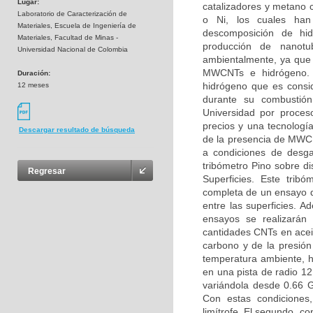
Lugar:
catalizadores y metano 
Laboratorio de Caracterización de
o Ni, los cuales han 
Materiales, Escuela de Ingeniería de
descomposición de hi
Materiales, Facultad de Minas -
producción de nanot
Universidad Nacional de Colombia
ambientalmente, ya que
MWCNTs e hidrógeno. 
Duración:
hidrógeno que es consid
12 meses
durante su combustió
Universidad por proceso
precios y una tecnologí
Descargar resultado de búsqueda
de la presencia de MWCN
a condiciones de desga
tribómetro Pino sobre di
Regresar
Superficies. Este tribó
completa de un ensayo d
entre las superficies. 
ensayos se realizarán 
cantidades CNTs en aceite
carbono y de la presión
temperatura ambiente, h
en una pista de radio 12
variándola desde 0.66 
Con estas condiciones,
limítrofe. El segundo, c