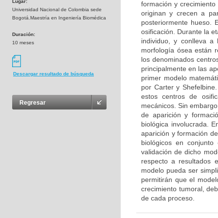
Lugar:
formación y crecimiento 
Universidad Nacional de Colombia sede
originan y crecen a par
Bogotá.Maestría en Ingeniería Biomédica
posteriormente hueso. E
osificación. Durante la e
Duración:
individuo, y conlleva 
10 meses
morfología ósea están r
los denominados centros
principalmente en las apó
Descargar resultado de búsqueda
primer modelo matemátic
por Carter y Shefelbine
estos centros de osif
Regresar
mecánicos. Sin embargo,
de aparición y formaci
biológica involucrada. 
aparición y formación de 
biológicos en conjunto
validación de dicho mode
respecto a resultados e
modelo pueda ser simplif
permitirán que el model
crecimiento tumoral, deb
de cada proceso.