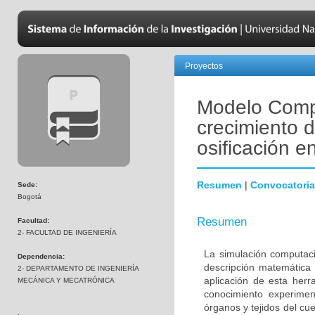
Proyectos
Modelo Compu
crecimiento 
osificación e
Resumen
|
Convocatoria
Sede:
Bogotá
Resumen
Facultad:
2- FACULTAD DE INGENIERÍA
La simulación computac
Dependencia:
descripción matemática
2- DEPARTAMENTO DE INGENIERÍA
aplicación de esta her
MECÁNICA Y MECATRÓNICA
conocimiento experimen
órganos y tejidos del c