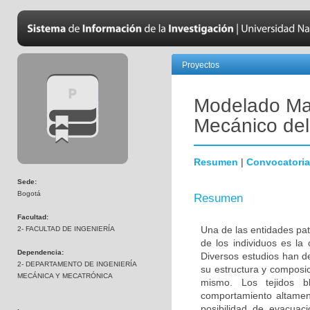
Proyectos
Modelado Ma
Mecánico del 
Resumen
|
Convocatoria
Sede:
Bogotá
Resumen
Facultad:
Una de las entidades pat
2- FACULTAD DE INGENIERÍA
de los individuos es la o
Dependencia:
Diversos estudios han d
2- DEPARTAMENTO DE INGENIERÍA
su estructura y composi
MECÁNICA Y MECATRÓNICA
mismo. Los tejidos b
comportamiento altament
posibilidad de evacuació