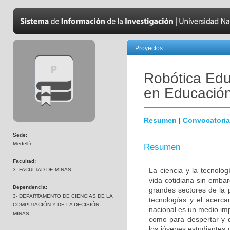
Proyectos
Robótica Edu
en Educació
Resumen
|
Convocatoria
Sede:
Medellín
Resumen
Facultad:
La ciencia y la tecnol
3- FACULTAD DE MINAS
vida cotidiana sin emba
Dependencia:
grandes sectores de la 
3- DEPARTAMENTO DE CIENCIAS DE LA
tecnologías y el acerca
COMPUTACIÓN Y DE LA DECISIÓN -
nacional es un medio imp
MINAS
como para despertar y d
los jóvenes estudiantes