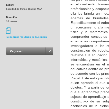
en el cual están tomand
Lugar:
profesionales y ocupacio
Facultad de Minas, Bloque M8A
ella les brinda un mec
Duración:
además de brindarles
18 meses
Específicamente el traba
un acercamiento a la mecá
física y la matemátic
comprender conceptos 
Descargar resultado de búsqueda
emerge un comportamien
investigadores e indu
construcción de robot
Regresar
relativos a la educación
informática y mecánic
se encuentran en el m
educativas dentro de pro
de acuerdo con los princ
Piaget. Este enfoque ind
quien aprende el que a
objetos. Y, a partir de
que el aprendizaje prece
sujetos de aprendizaje 
constitutivo de su sub
esenciales de la cienc