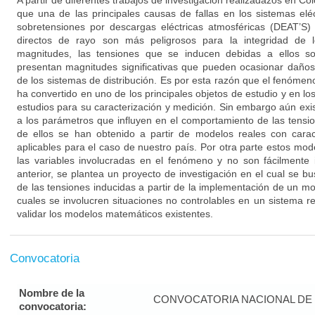
A partir de diferentes trabajos de investigación realizadazos en C
que una de las principales causas de fallas en los sistemas elé
sobretensiones por descargas eléctricas atmosféricas (DEAT’S) 
directos de rayo son más peligrosos para la integridad de 
magnitudes, las tensiones que se inducen debidas a ellos s
presentan magnitudes significativas que pueden ocasionar daños
de los sistemas de distribución. Es por esta razón que el fenómen
ha convertido en uno de los principales objetos de estudio y en lo
estudios para su caracterización y medición. Sin embargo aún exi
a los parámetros que influyen en el comportamiento de las tens
de ellos se han obtenido a partir de modelos reales con carac
aplicables para el caso de nuestro país. Por otra parte estos mo
las variables involucradas en el fenómeno y no son fácilmente 
anterior, se plantea un proyecto de investigación en el cual se 
de las tensiones inducidas a partir de la implementación de un m
cuales se involucren situaciones no controlables en un sistema r
validar los modelos matemáticos existentes.
Convocatoria
Nombre de la
CONVOCATORIA NACIONAL DE 
convocatoria: