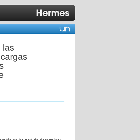
 las
scargas
s
de