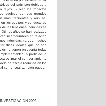
olombia se ha podido determinar
ctricos del país son debidas a
o rayos. Si bien los impactos
los equipos por sus grandes
on más frecuentes y aún así
 en los equipos y conductores
o de las tensiones inducidas se
s últimos años se han realizado
sten incertidumbres en relación
iones inducidas, ya que muchos
terísticas ideales que no son
delos no tienen en cuenta todas
implementables. A partir de lo
busca estimar el comportamiento
odelo de escala reducida en los
eal con el cual también puedan
INVESTIGACIÓN 2008