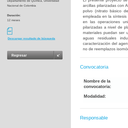
El presente proyecto se
Departamento de Química, Universidad
arcillas pilarizadas con 
Nacional de Colombia
polvo (nitrato básico d
Duración:
empleada en la síntesis 
12 meses
en las operaciones uni
pilarizadas a nivel de p
materiales puedan ser u
aguas residuales indu
Descargar resultado de búsqueda
caracterización del agen
no de reemplazos isomórf
Regresar
Convocatoria
Nombre de la
convocatoria:
Modalidad:
Responsable