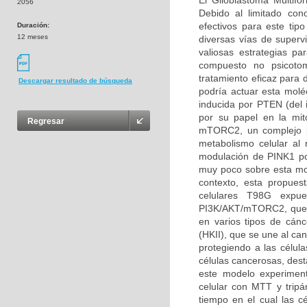
El Glioblastoma Multifo
2056
Debido al limitado con
efectivos para este tip
Duración:
12 meses
diversas vías de superv
valiosas estrategias p
compuesto no psicoto
tratamiento eficaz para 
Descargar resultado de búsqueda
podría actuar esta molé
inducida por PTEN (del
por su papel en la mit
Regresar
mTORC2, un complejo pro
metabolismo celular al 
modulación de PINK1 po
muy poco sobre esta mo
contexto, esta propues
celulares T98G expu
PI3K/AKT/mTORC2, que es
en varios tipos de cánc
(HKII), que se une al ca
protegiendo a las célula
células cancerosas, des
este modelo experimenta
celular con MTT y tripá
tiempo en el cual las c