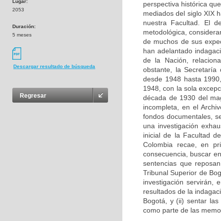
Lugar:
perspectiva histórica qu
2053
mediados del siglo XIX 
nuestra Facultad. El de
Duración:
metodológica, consideran
5 meses
de muchos de sus expedie
han adelantado indagacio
de la Nación, relacion
Descargar resultado de búsqueda
obstante, la Secretaría 
desde 1948 hasta 1990, 
1948, con la sola excep
Regresar
década de 1930 del mag
incompleta, en el Archiv
fondos documentales, se
una investigación exhaus
inicial de la Facultad 
Colombia recae, en pri
consecuencia, buscar en
sentencias que reposan 
Tribunal Superior de Bo
investigación servirán,
resultados de la indagac
Bogotá, y (ii) sentar la
como parte de las memor