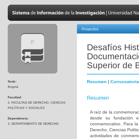
Proyectos
Desafíos Hist
Documentación
Superior de 
Resumen
|
Convocatoria
Sede:
Bogotá
Resumen
Facultad:
2- FACULTAD DE DERECHO, CIENCIAS
POLÍTICAS Y SOCIALES
A raíz de la conmemoraci
desde su fundación e
Dependencia:
conmemorativo. Para la 
2- DEPARTAMENTO DE DERECHO
Derecho, Ciencias Políti
actividades de conmemo