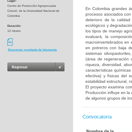
Lugar:
Centro de Producción Agropecuaria
En Colombia grandes ár
Cotové, de la Universidad Nacional de
procesos asociados con 
Colombia
deterioro de la calidad
ecológicos y degradación
Duración:
los tipos de manejo agr
12 meses
evaluará, la composició
macroinvertebrados en e
en potreros con baja d
Descargar resultado de búsqueda
sistemas silvopastoriles
(área de regeneración d
riqueza, diversidad, ab
Regresar
características químicas
efectiva) y físicas del 
estabilidad estructural,
El proyecto examina com
Producción influye en la 
de algunos grupos de ins
Convocatoria
Nombre de la