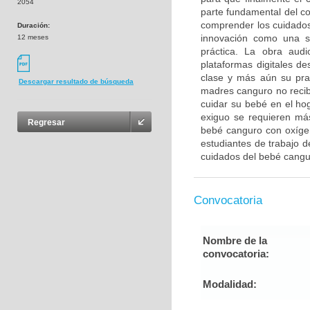
2054
parte fundamental del c
comprender los cuidados
Duración:
innovación como una so
12 meses
práctica. La obra aud
plataformas digitales d
clase y más aún su pr
Descargar resultado de búsqueda
madres canguro no recib
cuidar su bebé en el hog
exiguo se requieren má
Regresar
bebé canguro con oxígen
estudiantes de trabajo 
cuidados del bebé cangur
Convocatoria
Nombre de la
convocatoria:
Modalidad: