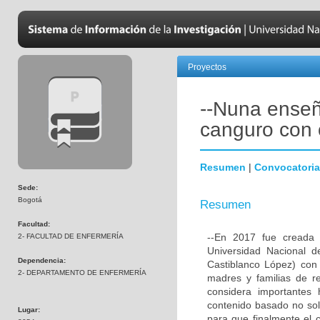
Proyectos
--Nuna enseñ
canguro con 
Resumen
|
Convocatoria
Sede:
Bogotá
Resumen
Facultad:
--En 2017 fue creada
2- FACULTAD DE ENFERMERÍA
Universidad Nacional d
Dependencia:
Castiblanco López) con
2- DEPARTAMENTO DE ENFERMERÍA
madres y familias de r
considera importantes 
contenido basado no sol
Lugar:
para que finalmente el 