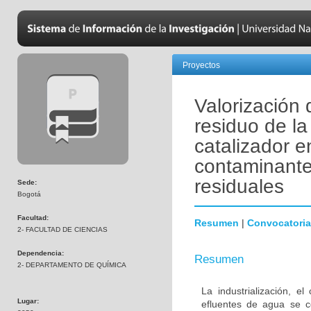
Proyectos
Valorización 
residuo de la
catalizador e
contaminante
residuales
Sede:
Bogotá
Facultad:
Resumen
|
Convocatoria
2- FACULTAD DE CIENCIAS
Dependencia:
Resumen
2- DEPARTAMENTO DE QUÍMICA
La industrialización, e
Lugar:
efluentes de agua se c