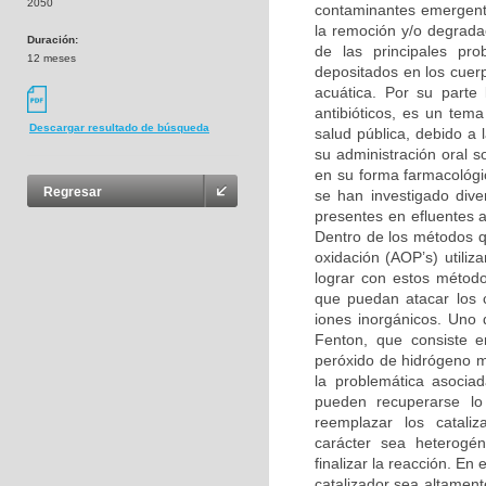
2050
contaminantes emergente
la remoción y/o degrada
Duración:
de las principales pro
12 meses
depositados en los cuerp
acuática. Por su parte
antibióticos, es un te
Descargar resultado de búsqueda
salud pública, debido a
su administración oral 
en su forma farmacológi
Regresar
se han investigado div
presentes en efluentes a
Dentro de los métodos 
oxidación (AOP’s) utiliz
lograr con estos método
que puedan atacar los 
iones inorgánicos. Uno
Fenton, que consiste e
peróxido de hidrógeno m
la problemática asocia
pueden recuperarse lo
reemplazar los catali
carácter sea heterogén
finalizar la reacción. En
catalizador sea altament