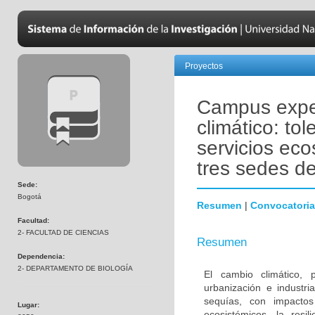
Proyectos
Campus exper
climático: tol
servicios eco
tres sedes de
Sede:
Bogotá
Resumen
|
Convocatoria
Facultad:
2- FACULTAD DE CIENCIAS
Resumen
Dependencia:
2- DEPARTAMENTO DE BIOLOGÍA
El cambio climático,
urbanización e industr
sequías, con impacto
Lugar:
ecosistémicos, la resi