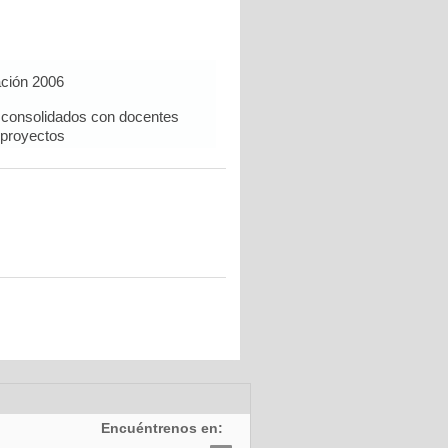
ación 2006
n consolidados con docentes
proyectos
Encuéntrenos en: