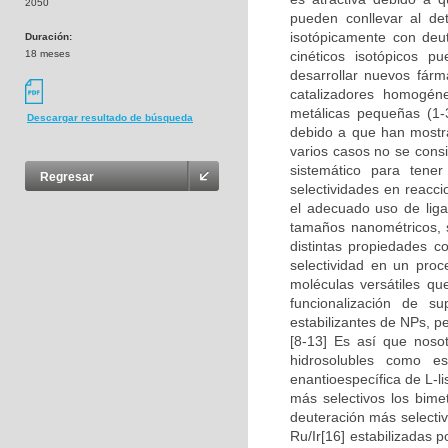
2050
pueden conllevar al de
isotópicamente con deut
Duración:
18 meses
cinéticos isotópicos 
desarrollar nuevos fár
catalizadores homogén
metálicas pequeñas (1-3
Descargar resultado de búsqueda
debido a que han mostra
varios casos no se consi
sistemático para tene
Regresar
selectividades en reacc
el adecuado uso de liga
tamaños nanométricos, s
distintas propiedades c
selectividad en un proc
moléculas versátiles qu
funcionalización de s
estabilizantes de NPs, pe
[8-13] Es así que noso
hidrosolubles como e
enantioespecífica de L-l
más selectivos los bime
deuteración más selecti
Ru/Ir[16] estabilizadas 