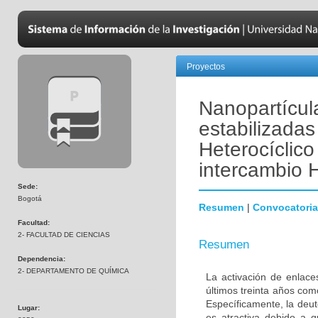
Proyectos
Nanopartícul
estabilizada
Heterocíclico
intercambio 
Sede:
Bogotá
Resumen
|
Convocatoria
Facultad:
2- FACULTAD DE CIENCIAS
Resumen
Dependencia:
2- DEPARTAMENTO DE QUÍMICA
La activación de enlace
últimos treinta años com
Específicamente, la deut
Lugar:
es atractiva debido a 