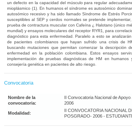
un defecto en la capacidad del músculo para regular adecuadame
mioplásmico (1). En humanos el síndrome es autosómico dominan
autosómico recesivo y ha sido llamado Síndrome de Estrés Porcin
susceptibles al SEP y cerdos normales se pretende implementar, 
prueba de contractura muscular con Cafeína ¿ Halotano (único mé
mundial) y ensayos moleculares del receptor RYR1, para correlaci
diagnóstico para esta enfermedad. Paralelo a esto se analiza
de pacientes colombianos que hayan sufrido una crisis de HM
buscando mutaciones que permitan comenzar la descripción del
enfermedad en la población colombiana. Estos ensayos servi
implementación de pruebas diagnósticas de HM en humanos y l
consejería genética en pacientes de alto riesgo.
Convocatoria
Nombre de la
II Convocatoria Nacional de Apoyo
convocatoria:
2006
II CONVOCATORIA NACIONAL 
Modalidad:
POSGRADO- 2006 - ESTUDIAN