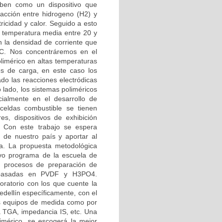
iben como un dispositivo que
acción entre hidrogeno (H2) y
ricidad y calor. Seguido a esto
e temperatura media entre 20 y
n la densidad de corriente que
 C. Nos concentráremos en el
olimérico en altas temperaturas
es de carga, en este caso los
ado las reacciones electródicas
 lado, los sistemas poliméricos
cialmente en el desarrollo de
 celdas combustible se tienen
s, dispositivos de exhibición
c. Con este trabajo se espera
do de nuestro país y aportar al
a. La propuesta metodológica
evo programa de la escuela de
os procesos de preparación de
s basadas en PVDF y H3PO4.
oratorio con los que cuente la
edellín específicamente, con el
sos equipos de medida como por
ía TGA, impedancia IS, etc. Una
imérico, se escogerá la mejor