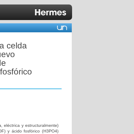
a celda
uevo
de
fosfórico
, eléctrica y estructuralmente)
VDF) y ácido fosfórico (H3PO4)