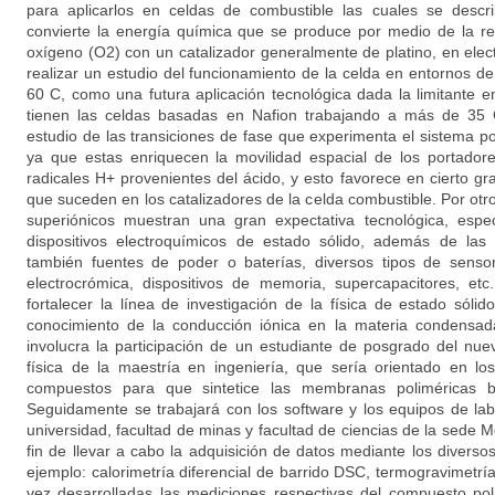
para aplicarlos en celdas de combustible las cuales se descr
convierte la energía química que se produce por medio de la re
oxígeno (O2) con un catalizador generalmente de platino, en elect
realizar un estudio del funcionamiento de la celda en entornos d
60 C, como una futura aplicación tecnológica dada la limitante e
tienen las celdas basadas en Nafion trabajando a más de 35
estudio de las transiciones de fase que experimenta el sistema p
ya que estas enriquecen la movilidad espacial de los portador
radicales H+ provenientes del ácido, y esto favorece en cierto gr
que suceden en los catalizadores de la celda combustible. Por otro
superiónicos muestran una gran expectativa tecnológica, espe
dispositivos electroquímicos de estado sólido, además de las
también fuentes de poder o baterías, diversos tipos de sensore
electrocrómica, dispositivos de memoria, supercapacitores, et
fortalecer la línea de investigación de la física de estado sóli
conocimiento de la conducción iónica en la materia condensad
involucra la participación de un estudiante de posgrado del nu
física de la maestría en ingeniería, que sería orientado en l
compuestos para que sintetice las membranas polimérica
Seguidamente se trabajará con los software y los equipos de lab
universidad, facultad de minas y facultad de ciencias de la sede M
fin de llevar a cabo la adquisición de datos mediante los diver
ejemplo: calorimetría diferencial de barrido DSC, termogravimetr
vez desarrolladas las mediciones respectivas del compuesto pol