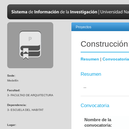
Proyectos
Construcción
Resumen
|
Convocatoria
Resumen
Sede:
Medellín
--
Facultad:
3- FACULTAD DE ARQUITECTURA
Convocatoria
Dependencia:
3- ESCUELA DEL HABITAT
Nombre de la
convocatoria:
Lugar: