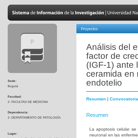
Proyectos
Análisis del 
factor de crec
(IGF-1) ante 
ceramida en 
endotelio
Sede:
Bogotá
Facultad:
Resumen
|
Convocatoria
2- FACULTAD DE MEDICINA
Dependencia:
Resumen
2- DEPARTAMENTO DE PATOLOGÍA
La apoptosis celular se
Lugar:
neuronal en las enferm