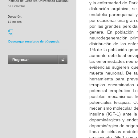
Instituto de Genética Universidad Nacional
y la enfermedad de Park
de Colombia
disfunción orgánica, s
endotelio parenquimal 
Duración:
por ocasionar una gran 
12 meses
por las grandes pérdida
genera. En población 
neurodegeneración prim
Descargar resultado de búsqueda
distribución de las en
1% de la población gene
aumento debido al enveje
Regresar
las enfermedades neurod
evidencias sugieren qu
muerte neuronal. De ta
herramienta para preven
terapias encaminadas a
potencial terapéutico. L
posibles mecanismos fi
potenciales terapias. 
mecanismo molecular del 
insulina (IGF-1) ante 
dopaminérgicas y endote
dopaminérgica de origen 
línea de células endotel
crecimiento IGF-1 como a