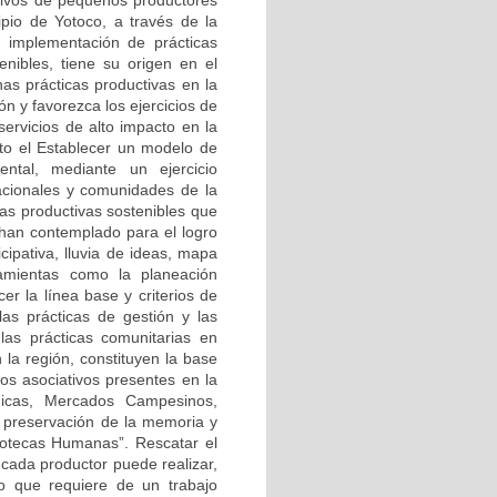
ctivos de pequeños productores
ipio de Yotoco, a través de la
s, implementación de prácticas
enibles, tiene su origen en el
nas prácticas productivas en la
n y favorezca los ejercicios de
servicios de alto impacto en la
cto el Establecer un modelo de
ntal, mediante un ejercicio
lacionales y comunidades de la
vas productivas sostenibles que
 han contemplado para el logro
cipativa, lluvia de ideas, mapa
ramientas como la planeación
cer la línea base y criterios de
las prácticas de gestión y las
 las prácticas comunitarias en
 la región, constituyen la base
sos asociativos presentes en la
ógicas, Mercados Campesinos,
a preservación de la memoria y
iotecas Humanas”. Rescatar el
e cada productor puede realizar,
io que requiere de un trabajo