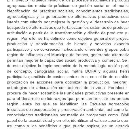
El Proyecto Fortalecimiento de los procesos asociativos y produ
agropecuarios mediante prácticas de gestión social en el munic
identificación de prácticas sociales, conocimientos tradicionale
agroecológicas y la generación de alternativas productivas sost
interés comunitario por mejorar la gestión y el desarrollo de bue
búsqueda de alternativas que fortalezcan los sistemas de producció
articulación a partir de la transformación y diseño de producto y 
región. Por ello, se ha definido como objetivo general del proye
producción y transformación de bienes y servicios experime
participativo y de co-creación articulando diferentes grupos pob
región de influencia del Municipio de Yotoco, generando alternati
permitan mejorar la capacidad social, productiva y comercial. Se
de este objetivo la implementación de la metodología acción parti
de concepto, cartografía social, matriz DOFA y algunas her
participativa, análisis de costos, entre otros, con el fin de estable
priorización de acciones para optimizar la producción, mejorar 
estrategias de articulación con actores de la zona. Fortalecer
procura de hacer sostenible las unidades productivas presente en
para el desarrollo de liderazgos que permitan articular los proce
región, entre los que se identifican las Escuelas Agroecol
Iniciativas de recuperación y preservación ambiental, así como l
conocimientos tradicionales por medio de programas como “Bibl
papel de la asociatividad y en ello, identificar el valioso aporte qu
así como a los beneficios a que puede aspirar, es un ejercic