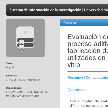
Proyectos
Evaluación de
proceso aditi
fabricación d
utilizados en 
vitro
Sede:
Bogotá
Facultad:
Resumen
|
Convocatoria
2- FACULTAD DE INGENIERÍA
Dependencia:
Resumen
2- DEPARTAMENTO DE INGENIERÍA
MECÁNICA Y MECATRÓNICA
Con el objetivo de evalu
diferentes estructuras c