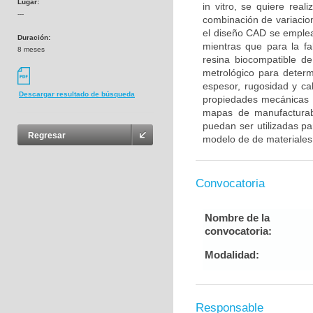
Lugar:
in vitro, se quiere real
---
combinación de variacion
el diseño CAD se emplea
Duración:
mientras que para la f
8 meses
resina biocompatible de
metrológico para determ
espesor, rugosidad y ca
Descargar resultado de búsqueda
propiedades mecánicas a
mapas de manufacturabi
puedan ser utilizadas pa
Regresar
modelo de de materiales
Convocatoria
Nombre de la
convocatoria:
Modalidad:
Responsable