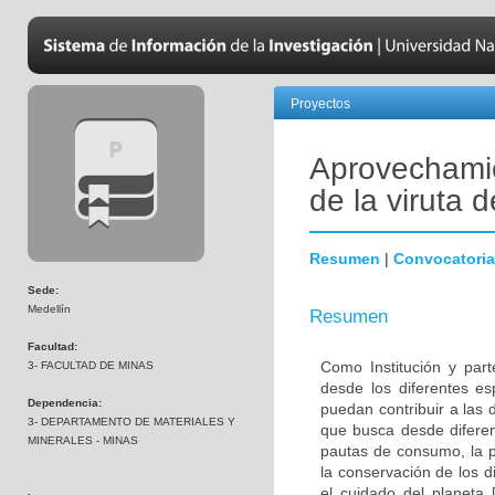
Proyectos
Aprovechamien
de la viruta 
Resumen
|
Convocatoria
Sede:
Medellín
Resumen
Facultad:
Como Institución y par
3- FACULTAD DE MINAS
desde los diferentes es
Dependencia:
puedan contribuir a las 
3- DEPARTAMENTO DE MATERIALES Y
que busca desde diferen
MINERALES - MINAS
pautas de consumo, la p
la conservación de los 
el cuidado del planeta [