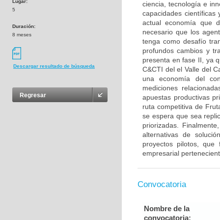
Lugar:
ciencia, tecnología e in
5
capacidades científicas 
actual economía que d
Duración:
necesario que los agent
8 meses
tenga como desafío tra
profundos cambios y tr
presenta en fase II, ya 
Descargar resultado de búsqueda
C&CTI del el Valle del 
una economía del conoc
mediciones relacionada
Regresar
apuestas productivas pr
ruta competitiva de Frut
se espera que sea replic
priorizadas. Finalmente
alternativas de soluc
proyectos pilotos, que 
empresarial pertenecient
Convocatoria
Nombre de la
convocatoria: