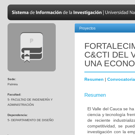
Proyectos
FORTALECIM
C&CTI DEL 
UNA ECONO
Resumen
|
Convocatoria
Sede:
Palmira
Resumen
Facultad:
5- FACULTAD DE INGENIERÍA Y
ADMINISTRACIÓN
El Valle del Cauca se h
ciencia y tecnología fre
Dependencia:
de reciente industrial
5- DEPARTAMENTO DE DISEÑO
competitividad, se pued
investigación con la emp