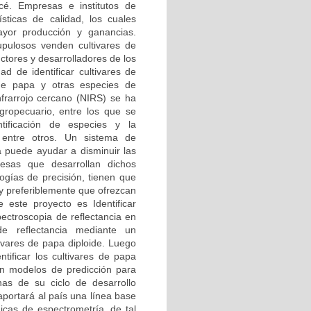
cé. Empresas e institutos de
ísticas de calidad, los cuales
yor producción y ganancias.
upulosos venden cultivares de
ctores y desarrolladores de los
ad de identificar cultivares de
 de papa y otras especies de
nfrarrojo cercano (NIRS) se ha
agropecuario, entre los que se
tificación de especies y la
, entre otros. Un sistema de
a puede ayudar a disminuir las
esas que desarrollan dichos
ogías de precisión, tienen que
 y preferiblemente que ofrezcan
e este proyecto es Identificar
pectroscopia de reflectancia en
de reflectancia mediante un
tivares de papa diploide. Luego
tificar los cultivares de papa
rán modelos de predicción para
nas de su ciclo de desarrollo
aportará al país una línea base
nicas de espectrometría, de tal