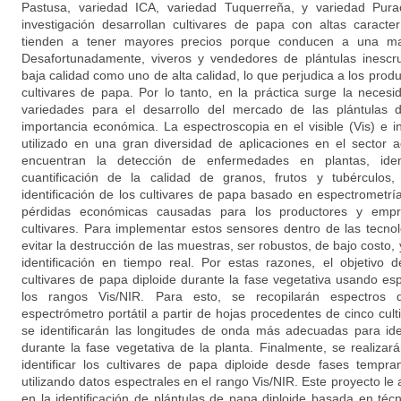
Pastusa, variedad ICA, variedad Tuquerreña, y variedad Pura
investigación desarrollan cultivares de papa con altas caracter
tienden a tener mayores precios porque conducen a una ma
Desafortunadamente, viveros y vendedores de plántulas inescr
baja calidad como uno de alta calidad, lo que perjudica a los produ
cultivares de papa. Por lo tanto, en la práctica surge la necesid
variedades para el desarrollo del mercado de las plántulas
importancia económica. La espectroscopia en el visible (Vis) e i
utilizado en una gran diversidad de aplicaciones en el sector 
encuentran la detección de enfermedades en plantas, iden
cuantificación de la calidad de granos, frutos y tubérculos
identificación de los cultivares de papa basado en espectrometrí
pérdidas económicas causadas para los productores y empr
cultivares. Para implementar estos sensores dentro de las tecnol
evitar la destrucción de las muestras, ser robustos, de bajo costo,
identificación en tiempo real. Por estas razones, el objetivo d
cultivares de papa diploide durante la fase vegetativa usando es
los rangos Vis/NIR. Para esto, se recopilarán espectros 
espectrómetro portátil a partir de hojas procedentes de cinco cul
se identificarán las longitudes de onda más adecuadas para iden
durante la fase vegetativa de la planta. Finalmente, se realiza
identificar los cultivares de papa diploide desde fases tempra
utilizando datos espectrales en el rango Vis/NIR. Este proyecto le 
en la identificación de plántulas de papa diploide basada en téc