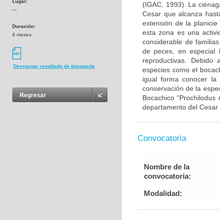
Lugar:
(IGAC, 1993). La ciénag
---
Cesar que alcanza hast
extensión de la planici
Duración:
esta zona es una activ
6 meses
considerable de familia
de peces, en especial 
reproductivas. Debido
Descargar resultado de búsqueda
especies como el bocach
igual forma conocer la
conservación de la espec
Regresar
Bocachico “Prochilodus 
departamento del Cesar
Convocatoria
Nombre de la
convocatoria:
Modalidad: