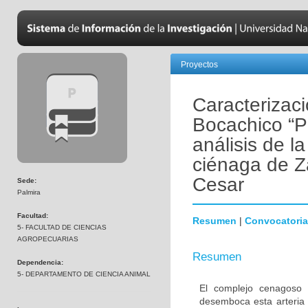
Proyectos
Caracterizaci
Bocachico “P
análisis de l
ciénaga de Z
Cesar
Sede:
Palmira
Facultad:
Resumen
|
Convocatoria
5- FACULTAD DE CIENCIAS
AGROPECUARIAS
Resumen
Dependencia:
5- DEPARTAMENTO DE CIENCIA ANIMAL
El complejo cenagoso 
desemboca esta arteria 