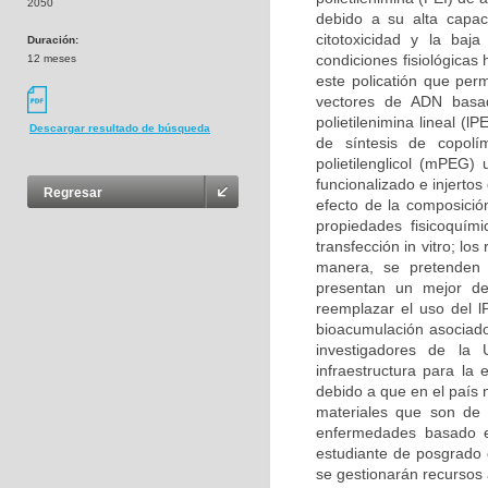
2050
debido a su alta capac
citotoxicidad y la ba
Duración:
condiciones fisiológicas
12 meses
este policatión que per
vectores de ADN basad
polietilenimina lineal (
Descargar resultado de búsqueda
de síntesis de copolí
polietilenglicol (mPEG)
funcionalizado e injerto
Regresar
efecto de la composici
propiedades fisicoquími
transfección in vitro; l
manera, se pretenden d
presentan un mejor d
reemplazar el uso del lP
bioacumulación asociado
investigadores de la 
infraestructura para la
debido a que en el país n
materiales que son de 
enfermedades basado e
estudiante de posgrado d
se gestionarán recursos 