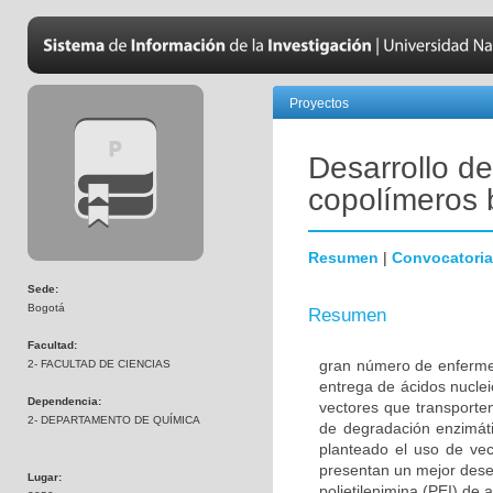
Proyectos
Desarrollo d
copolímeros 
Resumen
|
Convocatoria
Sede:
Bogotá
Resumen
Facultad:
gran número de enfermed
2- FACULTAD DE CIENCIAS
entrega de ácidos nuclei
Dependencia:
vectores que transporten
2- DEPARTAMENTO DE QUÍMICA
de degradación enzimátic
planteado el uso de vec
presentan un mejor dese
Lugar:
polietilenimina (PEI) de