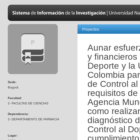
Proyectos
Aunar esfuerz
y financieros 
Deporte y la
Colombia para
de Control al
Sede:
Bogotá
requisitos de
Facultad:
Agencia Mund
2- FACULTAD DE CIENCIAS
como realizar
Dependencia:
diagnóstico d
2- DEPARTAMENTO DE FARMACIA
Control al Do
cumplimiento 
Lugar: