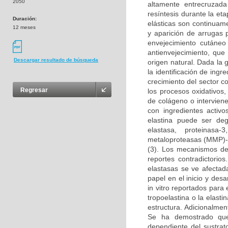
2050
altamente entrecruzada
resíntesis durante la et
Duración:
elásticas son continuame
12 meses
y aparición de arrugas p
envejecimiento cutáne
antienvejecimiento, que
Descargar resultado de búsqueda
origen natural. Dada la
la identificación de ing
crecimiento del sector c
Regresar
los procesos oxidativos,
de colágeno o intervien
con ingredientes activo
elastina puede ser deg
elastasa, proteinasa-
metaloproteasas (MMP)-
(3). Los mecanismos de 
reportes contradictorio
elastasas se ve afectada
papel en el inicio y des
in vitro reportados para
tropoelastina o la elast
estructura. Adicionalment
Se ha demostrado que 
dependiente del sustrat