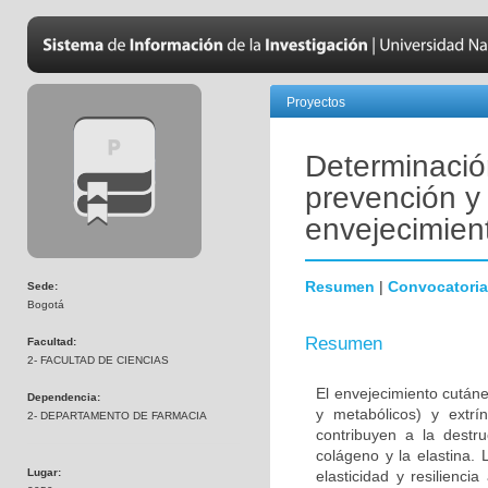
Proyectos
Determinació
prevención y
envejecimien
Resumen
|
Convocatoria
Sede:
Bogotá
Resumen
Facultad:
2- FACULTAD DE CIENCIAS
El envejecimiento cutáne
Dependencia:
y metabólicos) y extrí
2- DEPARTAMENTO DE FARMACIA
contribuyen a la destr
colágeno y la elastina. 
Lugar:
elasticidad y resilienci