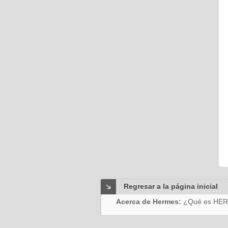
Regresar a la página inicial
Acerca de Hermes:
¿Qué es HE