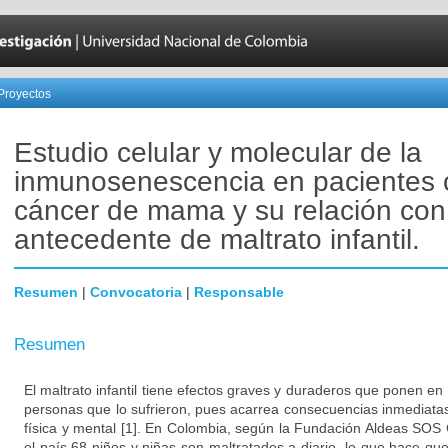
Proyectos
Estudio celular y molecular de la
inmunosenescencia en pacientes 
cáncer de mama y su relación con
antecedente de maltrato infantil.
Resumen
|
Convocatoria
|
Responsable
Resumen
El maltrato infantil tiene efectos graves y duraderos que ponen en 
personas que lo sufrieron, pues acarrea consecuencias inmediata
física y mental [1]. En Colombia, según la Fundación Aldeas SOS
el país 68 niños y niñas son maltratados a diario, lo que hace q