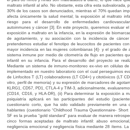
maltrato infantil al año. No obstante, esta cifra esta subvalorada,
30% de los casos son denunciados, mientras el 70% quedan impune
afecta únicamente la salud mental; la exposición al maltrato inf
riesgo para el desarrollo de enfermedades cardiovascular
autoinmunes y cáncer [3]. En este proyecto, queremos evaluar e
exposición a maltrato en la infancia, en la expresión de biomar
de agotamiento, y su asociación con la incidencia de cánce
pretendemos estudiar el fenotipo de leucocitos de pacientes c
mayor incidencia en las mujeres colombianas [4]- y el grado de
sistema inmune por medio de citometría de flujo en pacientes que
infantil en su infancia. Para el desarrollo del proyecto se reali
Mediante un sistema de inmuno-monitoreo ex-vivo en células de 
implementado en nuestro laboratorio con el cual perseguimos eva
de Linfocitos T (LT) colaboradores (LT CD4+) y citotóxicos (LT CD
vitro, perfil de memoria) y su expresión de marcadores de agot
KLRG1, CD57, PD1, CTLA-4 y TIM-3, adicionalmente, evaluaremos
(CD14, CD16, y HLA-DR), (ii) Para determinar la exposición a mal
psiquiatría aplicará en las participantes del estudio (paci
cuestionario corto, que ha sido validado previamente en una 
hablantes (cuestionario “Childhood Trauma Questionnaire- Short
SF es la prueba “gold standard” para evaluar de manera retrospecti
cinco formas aceptadas de maltrato infantil: abuso emocional
negligencia emocional y negligencia física mediante 28 ítems. La f