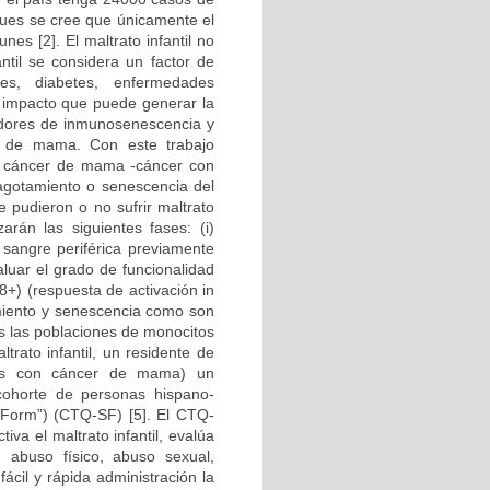
 pues se cree que únicamente el
s [2]. El maltrato infantil no
antil se considera un factor de
es, diabetes, enfermedades
l impacto que puede generar la
cadores de inmunosenescencia y
r de mama. Con este trabajo
on cáncer de mama -cáncer con
 agotamiento o senescencia del
 pudieron o no sufrir maltrato
zarán las siguientes fases: (i)
sangre periférica previamente
luar el grado de funcionalidad
8+) (respuesta de activación in
amiento y senescencia como son
 las poblaciones de monocitos
trato infantil, un residente de
entes con cáncer de mama) un
cohorte de personas hispano-
 Form”) (CTQ-SF) [5]. El CTQ-
va el maltrato infantil, evalúa
, abuso físico, abuso sexual,
ácil y rápida administración la