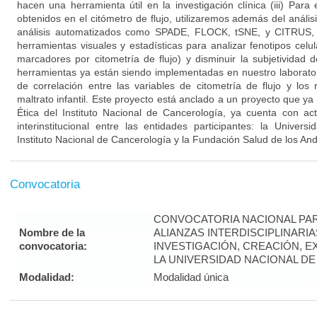
hacen una herramienta útil en la investigación clínica (iii) Par
obtenidos en el citómetro de flujo, utilizaremos además del anál
análisis automatizados como SPADE, FLOCK, tSNE, y CITRUS, 
herramientas visuales y estadísticas para analizar fenotipos cel
marcadores por citometría de flujo) y disminuir la subjetividad d
herramientas ya están siendo implementadas en nuestro laboratori
de correlación entre las variables de citometría de flujo y los 
maltrato infantil. Este proyecto está anclado a un proyecto que y
Ética del Instituto Nacional de Cancerología, ya cuenta con ac
interinstitucional entre las entidades participantes: la Univer
Instituto Nacional de Cancerología y la Fundación Salud de los An
Convocatoria
CONVOCATORIA NACIONAL PA
Nombre de la
ALIANZAS INTERDISCIPLINARI
convocatoria:
INVESTIGACIÓN, CREACIÓN, 
LA UNIVERSIDAD NACIONAL DE 
Modalidad:
Modalidad única